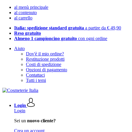
al menù principale
al contenuto
al carrello
Italia: spedizione standard gratuita
a partire da € 49,90
Reso gratuito
Almeno 1 campioncino gratuito
con ogni ordine
Aiuto
Dov'è il mio ordine?
Restituzione prodotti
Costi di spedizione
Opzioni di pagamento
Contattaci
Tutti i temi
Login
Login
Sei un
nuovo cliente?
Crea un account