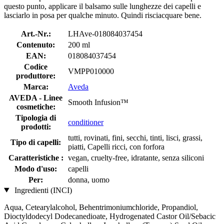
questo punto, applicare il balsamo sulle lunghezze dei capelli e
lasciarlo in posa per qualche minuto. Quindi risciacquare bene.
Art.-Nr.:
LHAve-018084037454
Contenuto:
200 ml
EAN:
018084037454
Codice
VMPP010000
produttore:
Marca:
Aveda
AVEDA - Linee
Smooth Infusion™
cosmetiche:
Tipologia di
conditioner
prodotti:
tutti, rovinati, fini, secchi, tinti, lisci, grassi,
Tipo di capelli:
piatti, Capelli ricci, con forfora
Caratteristiche :
vegan, cruelty-free, idratante, senza siliconi
Modo d'uso:
capelli
Per:
donna, uomo
Ingredienti (INCI)
Aqua, Cetearylalcohol, Behentrimoniumchloride, Propandiol,
Dioctyldodecyl Dodecanedioate, Hydrogenated Castor Oil/Sebacic