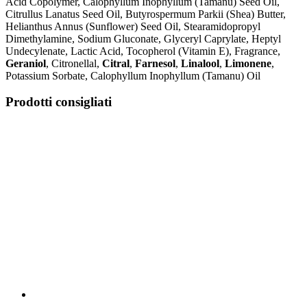
Acid Copolymer, Calophyllum Inophyllum (Tamanu) Seed Oil,
Citrullus Lanatus Seed Oil, Butyrospermum Parkii (Shea) Butter,
Helianthus Annus (Sunflower) Seed Oil, Stearamidopropyl
Dimethylamine, Sodium Gluconate, Glyceryl Caprylate, Heptyl
Undecylenate, Lactic Acid, Tocopherol (Vitamin E), Fragrance,
Geraniol
, Citronellal,
Citral
,
Farnesol
,
Linalool
,
Limonene
,
Potassium Sorbate, Calophyllum Inophyllum (Tamanu) Oil
Prodotti consigliati