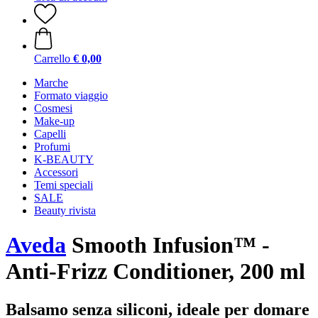
Carrello
€ 0,00
Marche
Formato viaggio
Cosmesi
Make-up
Capelli
Profumi
K-BEAUTY
Accessori
Temi speciali
SALE
Beauty rivista
Aveda
Smooth Infusion™ -
Anti-Frizz Conditioner, 200 ml
Balsamo senza siliconi, ideale per domare