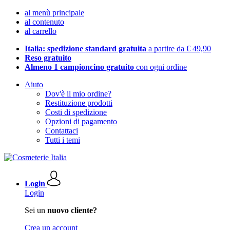
al menù principale
al contenuto
al carrello
Italia: spedizione standard gratuita
a partire da € 49,90
Reso gratuito
Almeno 1 campioncino gratuito
con ogni ordine
Aiuto
Dov'è il mio ordine?
Restituzione prodotti
Costi di spedizione
Opzioni di pagamento
Contattaci
Tutti i temi
Login
Login
Sei un
nuovo cliente?
Crea un account