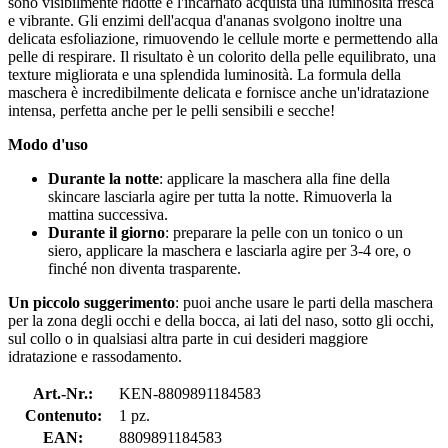
sono visibilmente ridotte e l'incarnato acquista una luminosità fresca
e vibrante. Gli enzimi dell'acqua d'ananas svolgono inoltre una
delicata esfoliazione, rimuovendo le cellule morte e permettendo alla
pelle di respirare. Il risultato è un colorito della pelle equilibrato, una
texture migliorata e una splendida luminosità. La formula della
maschera è incredibilmente delicata e fornisce anche un'idratazione
intensa, perfetta anche per le pelli sensibili e secche!
Modo d'uso
Durante la notte
: applicare la maschera alla fine della
skincare lasciarla agire per tutta la notte. Rimuoverla la
mattina successiva.
Durante il giorno
: preparare la pelle con un tonico o un
siero, applicare la maschera e lasciarla agire per 3-4 ore, o
finché non diventa trasparente.
Un piccolo suggerimento
: puoi anche usare le parti della maschera
per la zona degli occhi e della bocca, ai lati del naso, sotto gli occhi,
sul collo o in qualsiasi altra parte in cui desideri maggiore
idratazione e rassodamento.
Art.-Nr.:
KEN-8809891184583
Contenuto:
1 pz.
EAN:
8809891184583