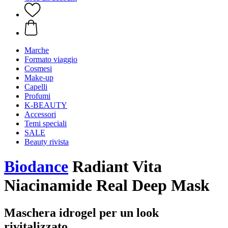
Marche
Formato viaggio
Cosmesi
Make-up
Capelli
Profumi
K-BEAUTY
Accessori
Temi speciali
SALE
Beauty rivista
Biodance
Radiant Vita
Niacinamide Real Deep Mask
Maschera idrogel per un look
rivitalizzato