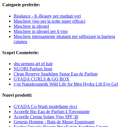
Categorie preferite:
Biodance - K-Beauty per risultati veri
Maschere viso per la notte super efficaci
Maschere in idrogel
Maschere in idrogel per il viso
Maschere intensamente idratanti per rafforzare la barriera
cutanea
Scopri Cosmeterie:
shu uemura art of hair
NUORI Parfum Jioni
Clean Reserve Sparkling Sugar Eau de Parfum
GYADA CURLS & GO BOX
i+m Naturkosmetik Wild Life for Men Hydra Lift Eye Gel
Nuovi prodotti:
GYADA Co-Wash modellante ricci
Acorelle Bio Eau de Parfum L'Envoutante
Acorelle Crema Solare Viso SPF 30
Genesis Homme - Bain de Masse Épaisissant
Evolve Organic Beauty Pro+Ectoin Soothing Cream