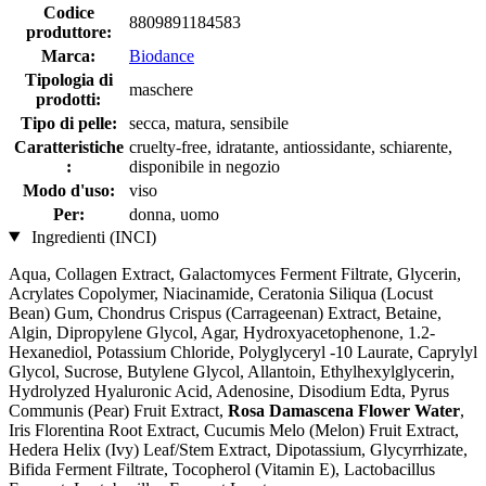
Codice
8809891184583
produttore:
Marca:
Biodance
Tipologia di
maschere
prodotti:
Tipo di pelle:
secca, matura, sensibile
Caratteristiche
cruelty-free, idratante, antiossidante, schiarente,
:
disponibile in negozio
Modo d'uso:
viso
Per:
donna, uomo
Ingredienti (INCI)
Aqua, Collagen Extract, Galactomyces Ferment Filtrate, Glycerin,
Acrylates Copolymer, Niacinamide, Ceratonia Siliqua (Locust
Bean) Gum, Chondrus Crispus (Carrageenan) Extract, Betaine,
Algin, Dipropylene Glycol, Agar, Hydroxyacetophenone, 1.2-
Hexanediol, Potassium Chloride, Polyglyceryl -10 Laurate, Caprylyl
Glycol, Sucrose, Butylene Glycol, Allantoin, Ethylhexylglycerin,
Hydrolyzed Hyaluronic Acid, Adenosine, Disodium Edta, Pyrus
Communis (Pear) Fruit Extract,
Rosa Damascena Flower Water
,
Iris Florentina Root Extract, Cucumis Melo (Melon) Fruit Extract,
Hedera Helix (Ivy) Leaf/Stem Extract, Dipotassium, Glycyrrhizate,
Bifida Ferment Filtrate, Tocopherol (Vitamin E), Lactobacillus