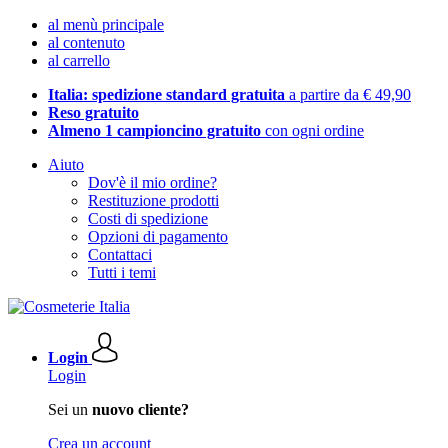
al menù principale
al contenuto
al carrello
Italia: spedizione standard gratuita
a partire da € 49,90
Reso gratuito
Almeno 1 campioncino gratuito
con ogni ordine
Aiuto
Dov'è il mio ordine?
Restituzione prodotti
Costi di spedizione
Opzioni di pagamento
Contattaci
Tutti i temi
Login
Login
Sei un
nuovo cliente?
Crea un account