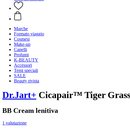
Marche
Formato viaggio
Cosmesi
Make-up
Capelli
Profumi
K-BEAUTY
Accessori
Temi speciali
SALE
Beauty rivista
Dr.Jart+
Cicapair™ Tiger Grass
BB Cream lenitiva
1 valutazione