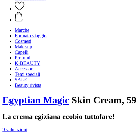
Marche
Formato viaggio
Cosmesi
Make-up
Capelli
Profumi
K-BEAUTY
Accessori
Temi speciali
SALE
Beauty rivista
Egyptian Magic
Skin Cream, 59
La crema egiziana ecobio tuttofare!
9 valutazioni