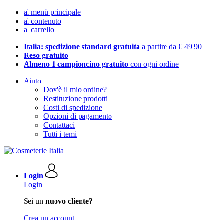
al menù principale
al contenuto
al carrello
Italia: spedizione standard gratuita
a partire da € 49,90
Reso gratuito
Almeno 1 campioncino gratuito
con ogni ordine
Aiuto
Dov'è il mio ordine?
Restituzione prodotti
Costi di spedizione
Opzioni di pagamento
Contattaci
Tutti i temi
Login
Login
Sei un
nuovo cliente?
Crea un account