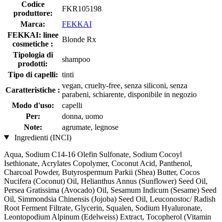
Codice
FKR105198
produttore:
Marca:
FEKKAI
FEKKAI: linee
Blonde Rx
cosmetiche :
Tipologia di
shampoo
prodotti:
Tipo di capelli:
tinti
vegan, cruelty-free, senza siliconi, senza
Caratteristiche :
parabeni, schiarente, disponibile in negozio
Modo d'uso:
capelli
Per:
donna, uomo
Note:
agrumate, legnose
Ingredienti (INCI)
Aqua, Sodium C14-16 Olefin Sulfonate, Sodium Cocoyl
Isethionate, Acrylates Copolymer, Coconut Acid, Panthenol,
Charcoal Powder, Butyrospermum Parkii (Shea) Butter, Cocos
Nucifera (Coconut) Oil, Helianthus Annus (Sunflower) Seed Oil,
Persea Gratissima (Avocado) Oil, Sesamum Indicum (Sesame) Seed
Oil, Simmondsia Chinensis (Jojoba) Seed Oil, Leuconostoc/ Radish
Root Ferment Filtrate, Glycerin, Squalen, Sodium Hyaluronate,
Leontopodium Alpinum (Edelweiss) Extract, Tocopherol (Vitamin