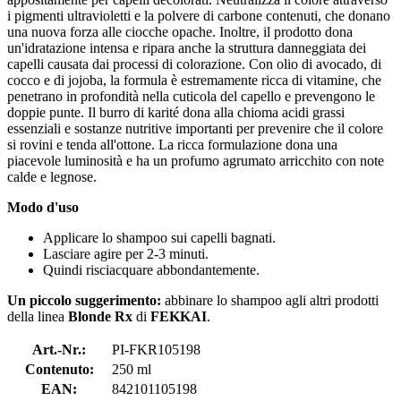
i pigmenti ultravioletti e la polvere di carbone contenuti, che donano
una nuova forza alle ciocche opache. Inoltre, il prodotto dona
un'idratazione intensa e ripara anche la struttura danneggiata dei
capelli causata dai processi di colorazione. Con olio di avocado, di
cocco e di jojoba, la formula è estremamente ricca di vitamine, che
penetrano in profondità nella cuticola del capello e prevengono le
doppie punte. Il burro di karité dona alla chioma acidi grassi
essenziali e sostanze nutritive importanti per prevenire che il colore
si rovini e tenda all'ottone. La ricca formulazione dona una
piacevole luminosità e ha un profumo agrumato arricchito con note
calde e legnose.
Modo d'uso
Applicare lo shampoo sui capelli bagnati.
Lasciare agire per 2-3 minuti.
Quindi risciacquare abbondantemente.
Un piccolo suggerimento:
abbinare lo shampoo agli altri prodotti
della linea
Blonde Rx
di
FEKKAI
.
Art.-Nr.:
PI-FKR105198
Contenuto:
250 ml
EAN:
842101105198