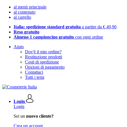
al menù principale
al contenuto
al carrello
Italia: spedizione standard gratuita
a partire da € 49,90
Reso gratuito
Almeno 1 campioncino gratuito
con ogni ordine
Aiuto
Dov'è il mio ordine?
Restituzione prodotti
Costi di spedizione
Opzioni di pagamento
Contattaci
Tutti i temi
Login
Login
Sei un
nuovo cliente?
Crea un account