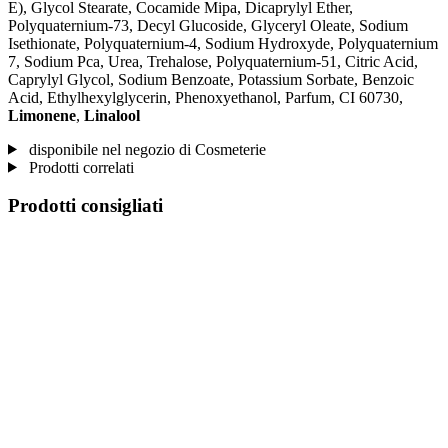
E), Glycol Stearate, Cocamide Mipa, Dicaprylyl Ether,
Polyquaternium-73, Decyl Glucoside, Glyceryl Oleate, Sodium
Isethionate, Polyquaternium-4, Sodium Hydroxyde, Polyquaternium
7, Sodium Pca, Urea, Trehalose, Polyquaternium-51, Citric Acid,
Caprylyl Glycol, Sodium Benzoate, Potassium Sorbate, Benzoic
Acid, Ethylhexylglycerin, Phenoxyethanol, Parfum, CI 60730,
Limonene
,
Linalool
disponibile nel negozio di Cosmeterie
Prodotti correlati
Prodotti consigliati