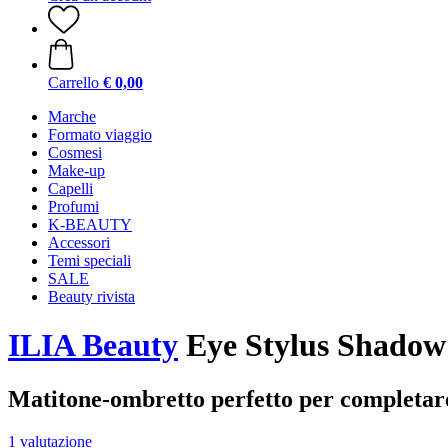
Carrello
€ 0,00
Marche
Formato viaggio
Cosmesi
Make-up
Capelli
Profumi
K-BEAUTY
Accessori
Temi speciali
SALE
Beauty rivista
ILIA Beauty
Eye Stylus Shadow S
Matitone-ombretto perfetto per completare
1 valutazione