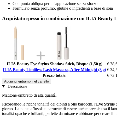
Con punta obliqua per un'applicazione senza sforzo
Formulato senza profumo, glutine o ingredienti a base di soia
Acquistato spesso in combinazione con ILIA Beauty L
ILIA Beauty Eye Stylus Shadow Stick, Bisque (1,50 g)
€ 38,
ILIA Beauty Limitless Lash Mascara, After Midnight (8 g)
€ 34,
Prezzo totale:
€ 73,
Aggiungi entrambi nel carrello
Descrizione
Matitone-ombretto di alta qualità.
Ricordando le ricche tonalità dei dipinti a olio barocchi, l'
Eye Stylus
giorno. La punta affusolata permette di essere anche precisi: usa il lat
tonalità opache e brillanti, perfette da mixare e abbinare per creare il 