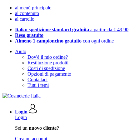
al menù principale
al contenuto
al carrello
Italia: spedizione standard gratuita
a partire da € 49,90
Reso gratuito
Almeno 1 campioncino gratuito
con ogni ordine
Aiuto
Dov'è il mio ordine?
Restituzione prodotti
Costi di spedizione
Opzioni di pagamento
Contattaci
Tutti i temi
Login
Login
Sei un
nuovo cliente?
Crea un account