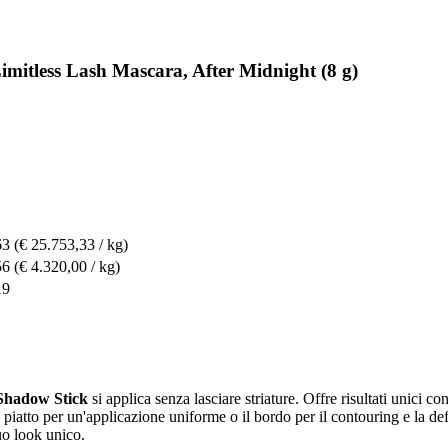
imitless Lash Mascara, After Midnight (8 g)
63
(€ 25.753,33 / kg)
56
(€ 4.320,00 / kg)
19
 Shadow Stick
si applica senza lasciare striature. Offre risultati unici c
o piatto per un'applicazione uniforme o il bordo per il contouring e la de
tuo look unico.