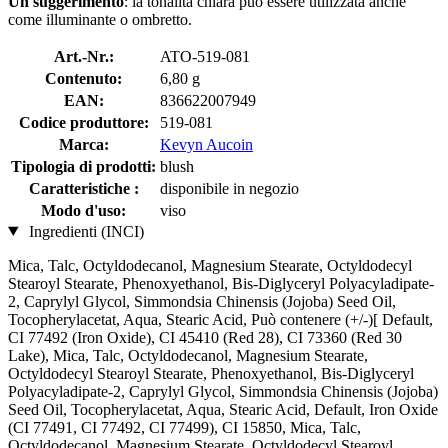
Un suggerimento
: la tonalità chiara può essere utilizzata anche
come illuminante o ombretto.
Art.-Nr.:
ATO-519-081
Contenuto:
6,80 g
EAN:
836622007949
Codice produttore:
519-081
Marca:
Kevyn Aucoin
Tipologia di prodotti:
blush
Caratteristiche :
disponibile in negozio
Modo d'uso:
viso
Ingredienti (INCI)
Mica, Talc, Octyldodecanol, Magnesium Stearate, Octyldodecyl
Stearoyl Stearate, Phenoxyethanol, Bis-Diglyceryl Polyacyladipate-
2, Caprylyl Glycol, Simmondsia Chinensis (Jojoba) Seed Oil,
Tocopherylacetat, Aqua, Stearic Acid, Può contenere (+/-)[ Default,
CI 77492 (Iron Oxide), CI 45410 (Red 28), CI 73360 (Red 30
Lake), Mica, Talc, Octyldodecanol, Magnesium Stearate,
Octyldodecyl Stearoyl Stearate, Phenoxyethanol, Bis-Diglyceryl
Polyacyladipate-2, Caprylyl Glycol, Simmondsia Chinensis (Jojoba)
Seed Oil, Tocopherylacetat, Aqua, Stearic Acid, Default, Iron Oxide
(CI 77491, CI 77492, CI 77499), CI 15850, Mica, Talc,
Octyldodecanol, Magnesium Stearate, Octyldodecyl Stearoyl