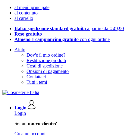
al menù principale
al contenuto
al carrello
Italia: spedizione standard gratuita
a partire da € 49,90
Reso gratuito
Almeno 1 campioncino gratuito
con ogni ordine
Aiuto
Dov'è il mio ordine?
Restituzione prodotti
Costi di spedizione
Opzioni di pagamento
Contattaci
Tutti i temi
Login
Login
Sei un
nuovo cliente?
Crea un account