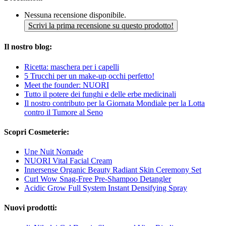
Nessuna recensione disponibile.
Scrivi la prima recensione su questo prodotto!
Il nostro blog:
Ricetta: maschera per i capelli
5 Trucchi per un make-up occhi perfetto!
Meet the founder: NUORI
Tutto il potere dei funghi e delle erbe medicinali
Il nostro contributo per la Giornata Mondiale per la Lotta
contro il Tumore al Seno
Scopri Cosmeterie:
Une Nuit Nomade
NUORI Vital Facial Cream
Innersense Organic Beauty Radiant Skin Ceremony Set
Curl Wow Snag-Free Pre-Shampoo Detangler
Acidic Grow Full System Instant Densifying Spray
Nuovi prodotti: