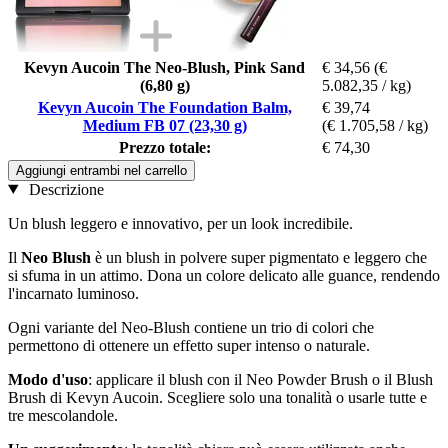
Kevyn Aucoin The Neo-Blush, Pink Sand
€ 34,56
(€
(6,80 g)
5.082,35 / kg)
Kevyn Aucoin The Foundation Balm,
€ 39,74
Medium FB 07 (23,30 g)
(€ 1.705,58 / kg)
Prezzo totale:
€ 74,30
Aggiungi entrambi nel carrello
Descrizione
Un blush leggero e innovativo, per un look incredibile.
Il
Neo Blush
è un blush in polvere super pigmentato e leggero che
si sfuma in un attimo. Dona un colore delicato alle guance, rendendo
l'incarnato luminoso.
Ogni variante del Neo-Blush contiene un trio di colori che
permettono di ottenere un effetto super intenso o naturale.
Modo d'uso
: applicare il blush con il Neo Powder Brush o il Blush
Brush di Kevyn Aucoin. Scegliere solo una tonalità o usarle tutte e
tre mescolandole.