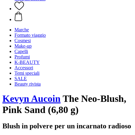
Marche
Formato viaggio
Cosmesi
Make-up
Capelli
Profumi
K-BEAUTY
Accessori
Temi speciali
SALE
Beauty rivista
Kevyn Aucoin
The Neo-Blush,
Pink Sand (6,80 g)
Blush in polvere per un incarnato radioso