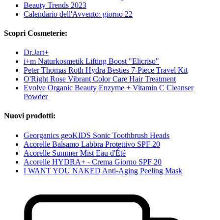
Beauty Trends 2023
Calendario dell'Avvento: giorno 22
Scopri Cosmeterie:
Dr.Jart+
i+m Naturkosmetik Lifting Boost "Elicriso"
Peter Thomas Roth Hydra Besties 7-Piece Travel Kit
O'Right Rose Vibrant Color Care Hair Treatment
Evolve Organic Beauty Enzyme + Vitamin C Cleanser
Powder
Nuovi prodotti:
Georganics geoKIDS Sonic Toothbrush Heads
Acorelle Balsamo Labbra Protettivo SPF 20
Acorelle Summer Mist Eau d'Été
Acorelle HYDRA+ - Crema Giorno SPF 20
I WANT YOU NAKED Anti-Aging Peeling Mask