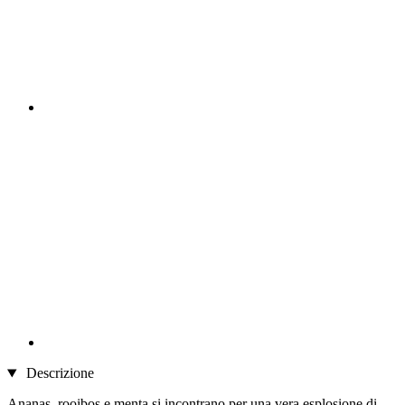
Descrizione
Ananas, rooibos e menta si incontrano per una vera esplosione di