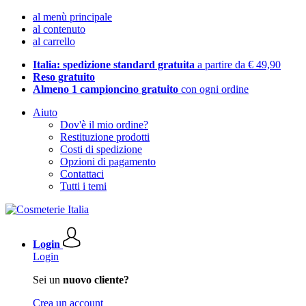
al menù principale
al contenuto
al carrello
Italia: spedizione standard gratuita
a partire da € 49,90
Reso gratuito
Almeno 1 campioncino gratuito
con ogni ordine
Aiuto
Dov'è il mio ordine?
Restituzione prodotti
Costi di spedizione
Opzioni di pagamento
Contattaci
Tutti i temi
Login
Login
Sei un
nuovo cliente?
Crea un account