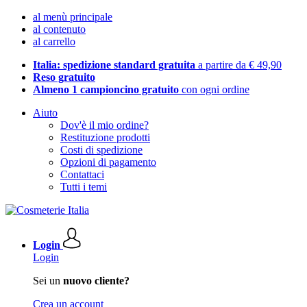
al menù principale
al contenuto
al carrello
Italia: spedizione standard gratuita
a partire da € 49,90
Reso gratuito
Almeno 1 campioncino gratuito
con ogni ordine
Aiuto
Dov'è il mio ordine?
Restituzione prodotti
Costi di spedizione
Opzioni di pagamento
Contattaci
Tutti i temi
Login
Login
Sei un
nuovo cliente?
Crea un account