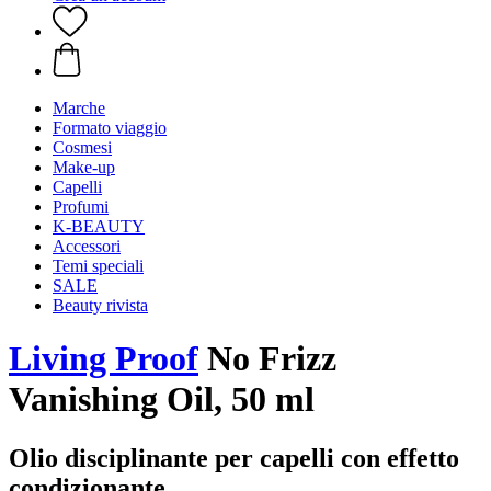
Marche
Formato viaggio
Cosmesi
Make-up
Capelli
Profumi
K-BEAUTY
Accessori
Temi speciali
SALE
Beauty rivista
Living Proof
No Frizz
Vanishing Oil, 50 ml
Olio disciplinante per capelli con effetto
condizionante