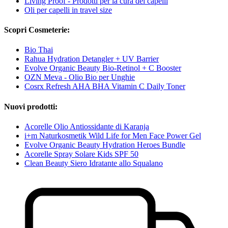
Living Proof - Prodotti per la cura dei capelli
Oli per capelli in travel size
Scopri Cosmeterie:
Bio Thai
Rahua Hydration Detangler + UV Barrier
Evolve Organic Beauty Bio-Retinol + C Booster
OZN Meva - Olio Bio per Unghie
Cosrx Refresh AHA BHA Vitamin C Daily Toner
Nuovi prodotti:
Acorelle Olio Antiossidante di Karanja
i+m Naturkosmetik Wild Life for Men Face Power Gel
Evolve Organic Beauty Hydration Heroes Bundle
Acorelle Spray Solare Kids SPF 50
Clean Beauty Siero Idratante allo Squalano