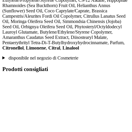
Ethylene/Propylene/Styrene Copolymer, C9-12 Alkane, Hippophae
Rhamnoides (Sea Buckthorn) Fruit Oil, Helianthus Annus
(Sunflower) Seed Oil, Coco Caprylate/Caprate, Brassica
Campestris/Aleurites Fordi Oil Copolymer, Citrullus Lanatus Seed
Oil, Moringa Oleifera Seed Oil, Simmondsia Chinensis (Jojoba)
Seed Oil, Orbignya Oleifera Seed Oil, Phytosteryl/Octyldodecyl
Lauroyl Glutamate, Butylene/Ethylene/Styrene Copolymer,
Amaranthus Caudatus Seed Extract, Diisostearyl Malate,
Pentaerythrityl Tetra-Di-T-Butylhydroxyhydrocinnamate, Parfum,
Citronellol
,
Limonene
,
Citral
,
Linalool
disponibile nel negozio di Cosmeterie
Prodotti consigliati