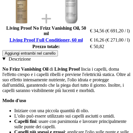
Living Proof No Frizz Vanishing Oil, 50
€ 34,56
(€ 691,20 / l)
ml
Living Proof Full Conditioner, 60 ml
€ 16,26
(€ 271,00 / l)
Prezzo totale:
€ 50,82
Aggiungi entrambi nel carrello
Descrizione
No Frizz Vanishing Oil
di
Living Proof
liscia i capelli, doma
l'effetto crespo e i capelli ribelli e previene l'elettricità statica. Oltre al
suo effetto intensamente nutriente, l'olio idrata e protegge
dall'umidità, garantendo che la piega duri tutto il giorno. Inoltre, i
capelli saranno visibilmente più lucenti e morbidi.
Modo d'uso
Iniziare con una piccola quantità di olio.
L'olio può essere utilizzato sui capelli asciutti o umidi.
Capelli fini
: usare con parsimonia e lavorare principalmente
sulle punte dei capelli.
Capelli più spessi e grossi
: applicare l'olio sulle punte e sulle