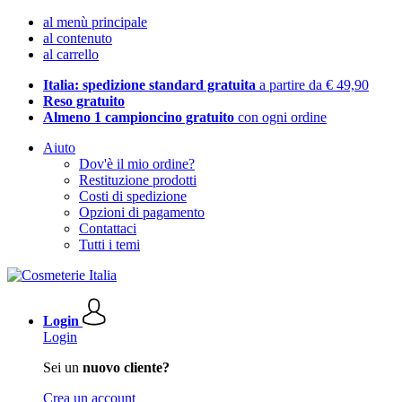
al menù principale
al contenuto
al carrello
Italia: spedizione standard gratuita
a partire da € 49,90
Reso gratuito
Almeno 1 campioncino gratuito
con ogni ordine
Aiuto
Dov'è il mio ordine?
Restituzione prodotti
Costi di spedizione
Opzioni di pagamento
Contattaci
Tutti i temi
Login
Login
Sei un
nuovo cliente?
Crea un account