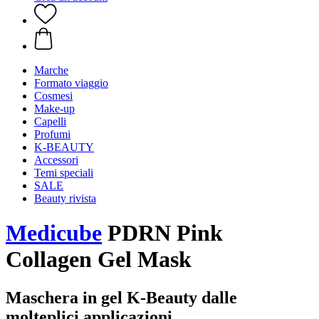
Marche
Formato viaggio
Cosmesi
Make-up
Capelli
Profumi
K-BEAUTY
Accessori
Temi speciali
SALE
Beauty rivista
Medicube
PDRN Pink
Collagen Gel Mask
Maschera in gel K-Beauty dalle
molteplici applicazioni