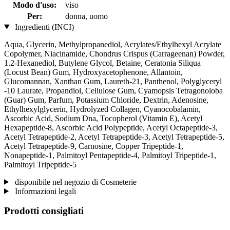
Modo d'uso:
viso
Per:
donna, uomo
Ingredienti (INCI)
Aqua, Glycerin, Methylpropanediol, Acrylates/Ethylhexyl Acrylate
Copolymer, Niacinamide, Chondrus Crispus (Carrageenan) Powder,
1.2-Hexanediol, Butylene Glycol, Betaine, Ceratonia Siliqua
(Locust Bean) Gum, Hydroxyacetophenone, Allantoin,
Glucomannan, Xanthan Gum, Laureth-21, Panthenol, Polyglyceryl
-10 Laurate, Propandiol, Cellulose Gum, Cyamopsis Tetragonoloba
(Guar) Gum, Parfum, Potassium Chloride, Dextrin, Adenosine,
Ethylhexylglycerin, Hydrolyzed Collagen, Cyanocobalamin,
Ascorbic Acid, Sodium Dna, Tocopherol (Vitamin E), Acetyl
Hexapeptide-8, Ascorbic Acid Polypeptide, Acetyl Octapeptide-3,
Acetyl Tetrapeptide-2, Acetyl Tetrapeptide-3, Acetyl Tetrapeptide-5,
Acetyl Tetrapeptide-9, Carnosine, Copper Tripeptide-1,
Nonapeptide-1, Palmitoyl Pentapeptide-4, Palmitoyl Tripeptide-1,
Palmitoyl Tripeptide-5
disponibile nel negozio di Cosmeterie
Informazioni legali
Prodotti consigliati