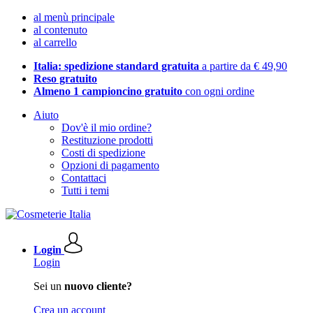
al menù principale
al contenuto
al carrello
Italia: spedizione standard gratuita
a partire da € 49,90
Reso gratuito
Almeno 1 campioncino gratuito
con ogni ordine
Aiuto
Dov'è il mio ordine?
Restituzione prodotti
Costi di spedizione
Opzioni di pagamento
Contattaci
Tutti i temi
Login
Login
Sei un
nuovo cliente?
Crea un account