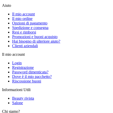
Aiuto
Il mio account
Il mio ordine
Opzioni di pagamento
Spedizione e consegna
Resi e rimborsi
Promozioni e buoni acquisto
Hai bisogno di ulteriore aiuto?
Clienti aziendali
Il mio account
Login
Registrazione
Password dimenticata?
Dove è il mio pacchetto?
Riscossione buoni
Informazioni Utili
Beauty rivista
Salone
Chi siamo?