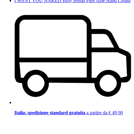
I WANT YOU NAKED Holy Hemp Pure Aloe Hand Cream
Italia: spedizione standard gratuita
a partire da € 49,90