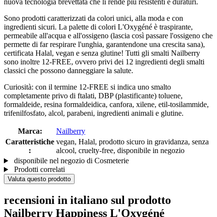
nuova tecnologia brevettata che li rende più resistenti e duraturi.
Sono prodotti caratterizzati da colori unici, alla moda e con
ingredienti sicuri. La palette di colori L'Oxygéné è traspirante,
permeabile all'acqua e all'ossigeno (lascia così passare l'ossigeno che
permette di far respirare l'unghia, garantendone una crescita sana),
certificata Halal, vegan e senza glutine! Tutti gli smalti Nailberry
sono inoltre 12-FREE, ovvero privi dei 12 ingredienti degli smalti
classici che possono danneggiare la salute.
Curiosità: con il termine 12-FREE si indica uno smalto
completamente privo di ftalati, DBP (plastificante) toluene,
formaldeide, resina formaldeidica, canfora, xilene, etil-tosilammide,
trifenilfosfato, alcol, parabeni, ingredienti animali e glutine.
Marca:
Nailberry
Caratteristiche
vegan, Halal, prodotto sicuro in gravidanza, senza
:
alcool, cruelty-free, disponibile in negozio
disponibile nel negozio di Cosmeterie
Prodotti correlati
Valuta questo prodotto
recensioni in italiano sul prodotto
Nailberry Happiness L'Oxygéné