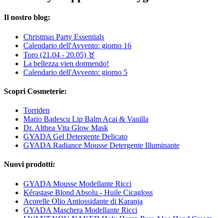
Il nostro blog:
Christmas Party Essentials
Calendario dell'Avvento: giorno 16
Toro (21.04 - 20.05) ♉︎
La bellezza vien dormendo!
Calendario dell'Avvento: giorno 5
Scopri Cosmeterie:
Torriden
Mario Badescu Lip Balm Acai & Vanilla
Dr. Althea Vita Glow Mask
GYADA Gel Detergente Delicato
GYADA Radiance Mousse Detergente Illuminante
Nuovi prodotti:
GYADA Mousse Modellante Ricci
Kérastase Blond Absolu - Huile Cicagloss
Acorelle Olio Antiossidante di Karanja
GYADA Maschera Modellante Ricci