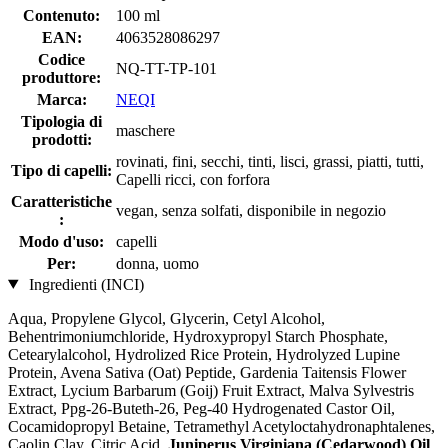
Contenuto:
100 ml
EAN:
4063528086297
Codice
NQ-TT-TP-101
produttore:
Marca:
NEQI
Tipologia di
maschere
prodotti:
rovinati, fini, secchi, tinti, lisci, grassi, piatti, tutti,
Tipo di capelli:
Capelli ricci, con forfora
Caratteristiche
vegan, senza solfati, disponibile in negozio
:
Modo d'uso:
capelli
Per:
donna, uomo
Ingredienti (INCI)
Aqua, Propylene Glycol, Glycerin, Cetyl Alcohol,
Behentrimoniumchloride, Hydroxypropyl Starch Phosphate,
Cetearylalcohol, Hydrolized Rice Protein, Hydrolyzed Lupine
Protein, Avena Sativa (Oat) Peptide, Gardenia Taitensis Flower
Extract, Lycium Barbarum (Goij) Fruit Extract, Malva Sylvestris
Extract, Ppg-26-Buteth-26, Peg-40 Hydrogenated Castor Oil,
Cocamidopropyl Betaine, Tetramethyl Acetyloctahydronaphtalenes,
Caolin Clay, Citric Acid,
Juniperus Virginiana (Cedarwood) Oil
,