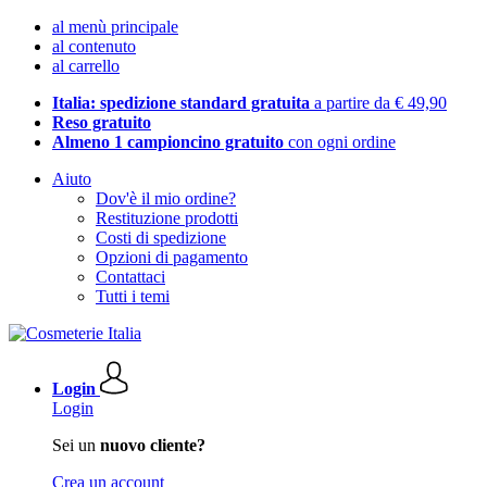
al menù principale
al contenuto
al carrello
Italia: spedizione standard gratuita
a partire da € 49,90
Reso gratuito
Almeno 1 campioncino gratuito
con ogni ordine
Aiuto
Dov'è il mio ordine?
Restituzione prodotti
Costi di spedizione
Opzioni di pagamento
Contattaci
Tutti i temi
Login
Login
Sei un
nuovo cliente?
Crea un account