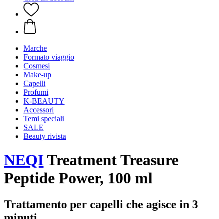
Marche
Formato viaggio
Cosmesi
Make-up
Capelli
Profumi
K-BEAUTY
Accessori
Temi speciali
SALE
Beauty rivista
NEQI
Treatment Treasure
Peptide Power, 100 ml
Trattamento per capelli che agisce in 3
minuti