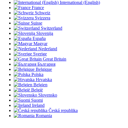
International (English)
France
Schweiz
Svizzera
Suisse
Switzerland
Slovenija
España
Magyar
Nederland
Sverige
Great Britain
България
Belgique
Polska
Hrvatska
Belgien
België
Slovensko
Suomi
Ireland
Česká republika
Romania