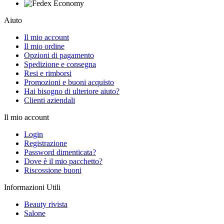
Aiuto
Il mio account
Il mio ordine
Opzioni di pagamento
Spedizione e consegna
Resi e rimborsi
Promozioni e buoni acquisto
Hai bisogno di ulteriore aiuto?
Clienti aziendali
Il mio account
Login
Registrazione
Password dimenticata?
Dove è il mio pacchetto?
Riscossione buoni
Informazioni Utili
Beauty rivista
Salone