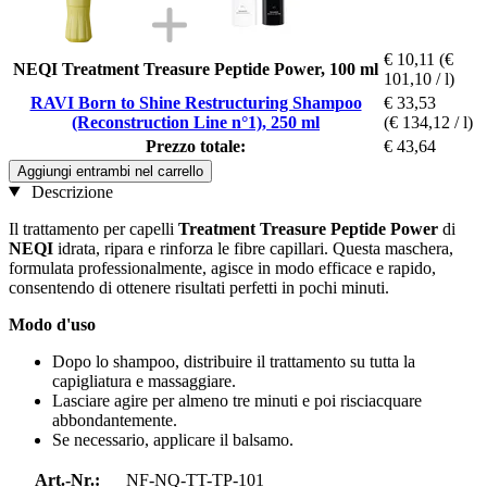
€ 10,11
(€
NEQI Treatment Treasure Peptide Power, 100 ml
101,10 / l)
RAVI Born to Shine Restructuring Shampoo
€ 33,53
(Reconstruction Line n°1), 250 ml
(€ 134,12 / l)
Prezzo totale:
€ 43,64
Aggiungi entrambi nel carrello
Descrizione
Il trattamento per capelli
Treatment Treasure Peptide Power
di
NEQI
idrata, ripara e rinforza le fibre capillari. Questa maschera,
formulata professionalmente, agisce in modo efficace e rapido,
consentendo di ottenere risultati perfetti in pochi minuti.
Modo d'uso
Dopo lo shampoo, distribuire il trattamento su tutta la
capigliatura e massaggiare.
Lasciare agire per almeno tre minuti e poi risciacquare
abbondantemente.
Se necessario, applicare il balsamo.
Art.-Nr.:
NF-NQ-TT-TP-101