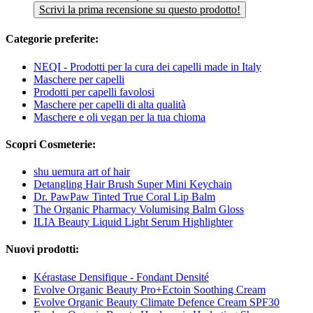
Scrivi la prima recensione su questo prodotto!
Categorie preferite:
NEQI - Prodotti per la cura dei capelli made in Italy
Maschere per capelli
Prodotti per capelli favolosi
Maschere per capelli di alta qualità
Maschere e oli vegan per la tua chioma
Scopri Cosmeterie:
shu uemura art of hair
Detangling Hair Brush Super Mini Keychain
Dr. PawPaw Tinted True Coral Lip Balm
The Organic Pharmacy Volumising Balm Gloss
ILIA Beauty Liquid Light Serum Highlighter
Nuovi prodotti:
Kérastase Densifique - Fondant Densité
Evolve Organic Beauty Pro+Ectoin Soothing Cream
Evolve Organic Beauty Climate Defence Cream SPF30