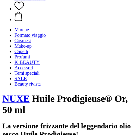
Marche
Formato viaggio
Cosmesi
Make-up
Capelli
Profumi
K-BEAUTY
Accessori
Temi speciali
SALE
Beauty rivista
NUXE
Huile Prodigieuse® Or,
50 ml
La versione frizzante del leggendario olio
secco Huile Prodigieuse!