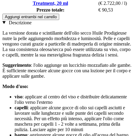
Treatment, 20 ml
(€ 2.722,00 / l)
Prezzo totale:
€ 90,53
Aggiungi entrambi nel carrello
Descrizione
La versione dorata e scintillante dell'olio secco Huile Prodigieuse
nutre la pelle aggiungendo morbidezza e luminosità. Pelle e capelli
vengono curati grazie a particelle di madreperla di origine minerale.
La sua consistenza oleosa/secca può essere utilizzata su viso, corpo
e capelli, mentre la sua meravigliosa fragranza delizia i sensi.
Suggerimento
: l'olio aggiunge un luccichio mozzafiato alle gambe.
È sufficiente mescolare alcune gocce con una lozione per il corpo e
applicare sulle gambe.
Modo d'uso:
viso
: applicare al centro del viso e distribuire delicatamente
l'olio verso l'esterno
capelli
: applicare alcune gocce di olio sui capelli asciutti e
lavorare sulle lunghezze e sulle punte dei capelli secondo
necessità. Per un effetto più intenso, applicare l'olio come
maschera per capelli 1 - 2 volte a settimana, prima della
pulizia. Lasciare agire per 10 minuti
bagno
: aggiungere alcune gocce di olio all'acqua del bagno