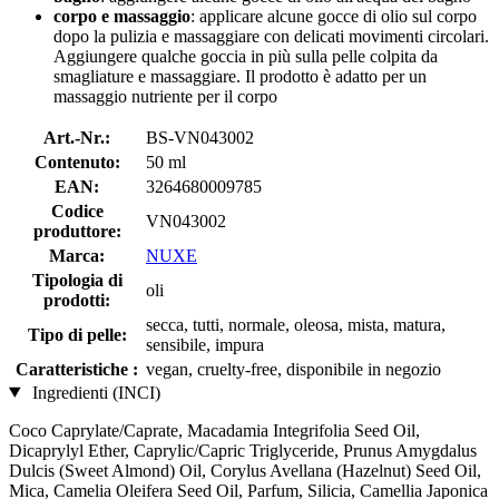
corpo e massaggio
: applicare alcune gocce di olio sul corpo
dopo la pulizia e massaggiare con delicati movimenti circolari.
Aggiungere qualche goccia in più sulla pelle colpita da
smagliature e massaggiare. Il prodotto è adatto per un
massaggio nutriente per il corpo
Art.-Nr.:
BS-VN043002
Contenuto:
50 ml
EAN:
3264680009785
Codice
VN043002
produttore:
Marca:
NUXE
Tipologia di
oli
prodotti:
secca, tutti, normale, oleosa, mista, matura,
Tipo di pelle:
sensibile, impura
Caratteristiche :
vegan, cruelty-free, disponibile in negozio
Ingredienti (INCI)
Coco Caprylate/Caprate, Macadamia Integrifolia Seed Oil,
Dicaprylyl Ether, Caprylic/Capric Triglyceride, Prunus Amygdalus
Dulcis (Sweet Almond) Oil, Corylus Avellana (Hazelnut) Seed Oil,
Mica, Camelia Oleifera Seed Oil, Parfum, Silicia, Camellia Japonica