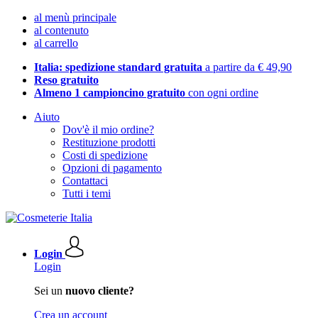
al menù principale
al contenuto
al carrello
Italia: spedizione standard gratuita
a partire da € 49,90
Reso gratuito
Almeno 1 campioncino gratuito
con ogni ordine
Aiuto
Dov'è il mio ordine?
Restituzione prodotti
Costi di spedizione
Opzioni di pagamento
Contattaci
Tutti i temi
Login
Login
Sei un
nuovo cliente?
Crea un account