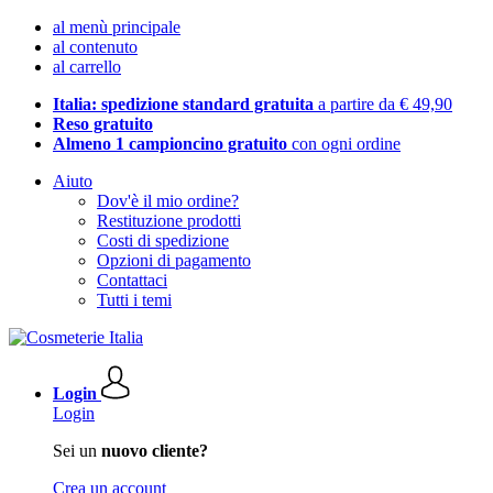
al menù principale
al contenuto
al carrello
Italia: spedizione standard gratuita
a partire da € 49,90
Reso gratuito
Almeno 1 campioncino gratuito
con ogni ordine
Aiuto
Dov'è il mio ordine?
Restituzione prodotti
Costi di spedizione
Opzioni di pagamento
Contattaci
Tutti i temi
Login
Login
Sei un
nuovo cliente?
Crea un account