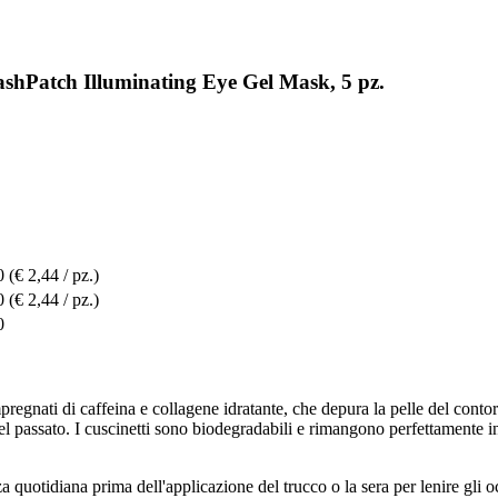
ashPatch Illuminating Eye Gel Mask, 5 pz.
0
(€ 2,44 / pz.)
0
(€ 2,44 / pz.)
0
regnati di caffeina e collagene idratante, che depura la pelle del conto
l passato. I cuscinetti sono biodegradabili e rimangono perfettamente in
a quotidiana prima dell'applicazione del trucco o la sera per lenire gli oc