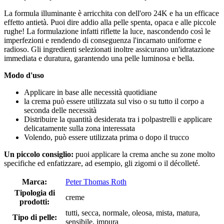
La formula illuminante è arricchita con dell'oro 24K e ha un efficace
effetto antietà. Puoi dire addio alla pelle spenta, opaca e alle piccole
rughe! La formulazione infatti riflette la luce, nascondendo così le
imperfezioni e rendendo di conseguenza l'incarnato uniforme e
radioso. Gli ingredienti selezionati inoltre assicurano un'idratazione
immediata e duratura, garantendo una pelle luminosa e bella.
Modo d'uso
Applicare in base alle necessità quotidiane
la crema può essere utilizzata sul viso o su tutto il corpo a
seconda delle necessità
Distribuire la quantità desiderata tra i polpastrelli e applicare
delicatamente sulla zona interessata
Volendo, può essere utilizzata prima o dopo il trucco
Un piccolo consiglio:
puoi applicare la crema anche su zone molto
specifiche ed enfatizzare, ad esempio, gli zigomi o il décolleté.
Marca:
Peter Thomas Roth
Tipologia di
creme
prodotti:
tutti, secca, normale, oleosa, mista, matura,
Tipo di pelle:
sensibile, impura