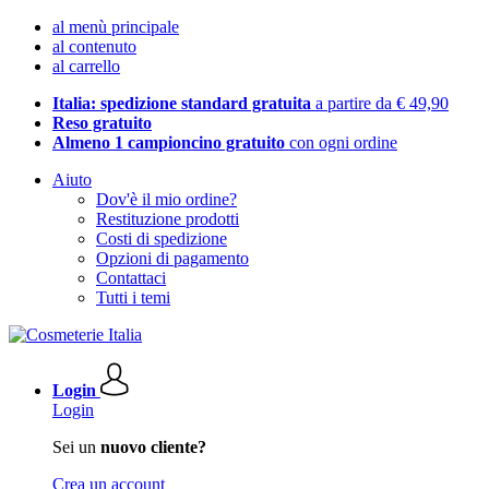
al menù principale
al contenuto
al carrello
Italia: spedizione standard gratuita
a partire da € 49,90
Reso gratuito
Almeno 1 campioncino gratuito
con ogni ordine
Aiuto
Dov'è il mio ordine?
Restituzione prodotti
Costi di spedizione
Opzioni di pagamento
Contattaci
Tutti i temi
Login
Login
Sei un
nuovo cliente?
Crea un account