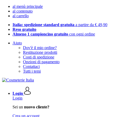
al menù principale
al contenuto
al carrello
Italia: spedizione standard gratuita
a partire da € 49,90
Reso gratuito
Almeno 1 campioncino gratuito
con ogni ordine
Aiuto
Dov'è il mio ordine?
Restituzione prodotti
Costi di spedizione
Opzioni di pagamento
Contattaci
Tutti i temi
Login
Login
Sei un
nuovo cliente?
Crea un account