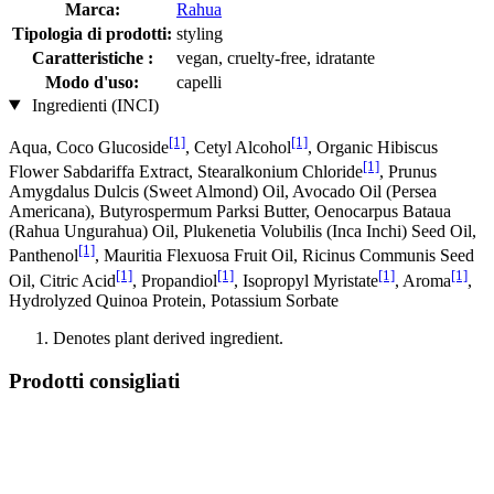
Marca:
Rahua
Tipologia di prodotti:
styling
Caratteristiche :
vegan, cruelty-free, idratante
Modo d'uso:
capelli
Ingredienti (INCI)
[1]
[1]
Aqua, Coco Glucoside
, Cetyl Alcohol
, Organic Hibiscus
[1]
Flower Sabdariffa Extract, Stearalkonium Chloride
, Prunus
Amygdalus Dulcis (Sweet Almond) Oil, Avocado Oil (Persea
Americana), Butyrospermum Parksi Butter, Oenocarpus Bataua
(Rahua Ungurahua) Oil, Plukenetia Volubilis (Inca Inchi) Seed Oil,
[1]
Panthenol
, Mauritia Flexuosa Fruit Oil, Ricinus Communis Seed
[1]
[1]
[1]
[1]
Oil, Citric Acid
, Propandiol
, Isopropyl Myristate
, Aroma
,
Hydrolyzed Quinoa Protein, Potassium Sorbate
Denotes plant derived ingredient.
Prodotti consigliati