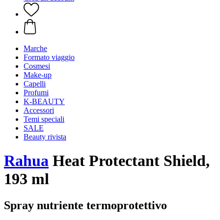
Marche
Formato viaggio
Cosmesi
Make-up
Capelli
Profumi
K-BEAUTY
Accessori
Temi speciali
SALE
Beauty rivista
Rahua
Heat Protectant Shield,
193 ml
Spray nutriente termoprotettivo