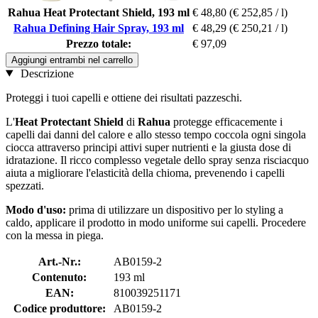
Rahua Heat Protectant Shield, 193 ml
€ 48,80
(€ 252,85 / l)
Rahua Defining Hair Spray, 193 ml
€ 48,29
(€ 250,21 / l)
Prezzo totale:
€ 97,09
Aggiungi entrambi nel carrello
Descrizione
Proteggi i tuoi capelli e ottiene dei risultati pazzeschi.
L'
Heat Protectant Shield
di
Rahua
protegge efficacemente i
capelli dai danni del calore e allo stesso tempo coccola ogni singola
ciocca attraverso principi attivi super nutrienti e la giusta dose di
idratazione. Il ricco complesso vegetale dello spray senza risciacquo
aiuta a migliorare l'elasticità della chioma, prevenendo i capelli
spezzati.
Modo d'uso:
prima di utilizzare un dispositivo per lo styling a
caldo, applicare il prodotto in modo uniforme sui capelli. Procedere
con la messa in piega.
Art.-Nr.:
AB0159-2
Contenuto:
193 ml
EAN:
810039251171
Codice produttore:
AB0159-2