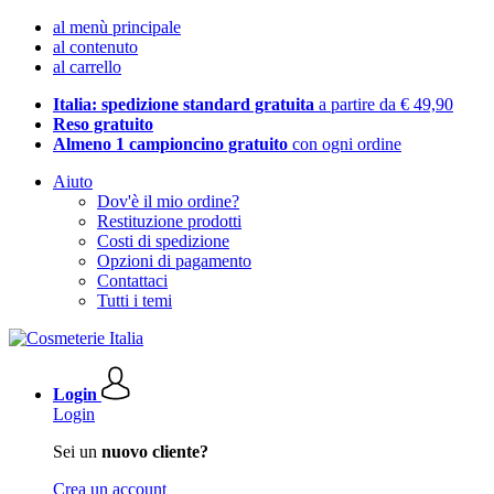
al menù principale
al contenuto
al carrello
Italia: spedizione standard gratuita
a partire da € 49,90
Reso gratuito
Almeno 1 campioncino gratuito
con ogni ordine
Aiuto
Dov'è il mio ordine?
Restituzione prodotti
Costi di spedizione
Opzioni di pagamento
Contattaci
Tutti i temi
Login
Login
Sei un
nuovo cliente?
Crea un account