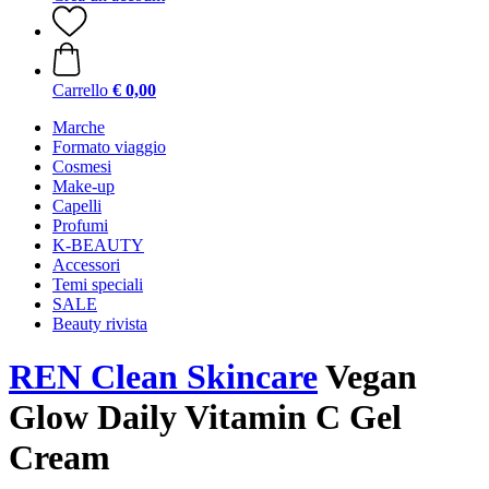
Carrello
€ 0,00
Marche
Formato viaggio
Cosmesi
Make-up
Capelli
Profumi
K-BEAUTY
Accessori
Temi speciali
SALE
Beauty rivista
REN Clean Skincare
Vegan
Glow Daily Vitamin C Gel
Cream