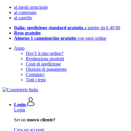
al menù principale
al contenuto
al carrello
Italia: spedizione standard gratuita
a partire da € 49,90
Reso gratuito
Almeno 1 campioncino gratuito
con ogni ordine
Aiuto
Dov'è il mio ordine?
Restituzione prodotti
Costi di spedizione
Opzioni di pagamento
Contattaci
Tutti i temi
Login
Login
Sei un
nuovo cliente?
Crea un account