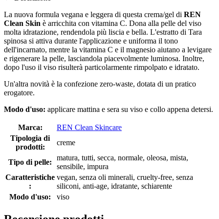
La nuova formula vegana e leggera di questa crema/gel di
REN
Clean Skin
è arricchita con vitamina C. Dona alla pelle del viso
molta idratazione, rendendola più liscia e bella. L'estratto di Tara
spinosa si attiva durante l'applicazione e uniforma il tono
dell'incarnato, mentre la vitamina C e il magnesio aiutano a levigare
e rigenerare la pelle, lasciandola piacevolmente luminosa. Inoltre,
dopo l'uso il viso risulterà particolarmente rimpolpato e idratato.
Un'altra novità è la confezione zero-waste, dotata di un pratico
erogatore.
Modo d'uso:
applicare mattina e sera su viso e collo appena detersi.
Marca:
REN Clean Skincare
Tipologia di
creme
prodotti:
matura, tutti, secca, normale, oleosa, mista,
Tipo di pelle:
sensibile, impura
Caratteristiche
vegan, senza oli minerali, cruelty-free, senza
:
siliconi, anti-age, idratante, schiarente
Modo d'uso:
viso