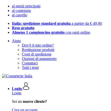
al menù principale
al contenuto
al carrello
Italia: spedizione standard gratuita
a partire da € 49,90
Reso gratuito
Almeno 1 campioncino gratuito
con ogni ordine
Aiuto
Dov'è il mio ordine?
Restituzione prodotti
Costi di spedizione
Opzioni di pagamento
Contattaci
Tutti i temi
Login
Login
Sei un
nuovo cliente?
Crea un account