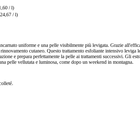
,60 / l)
24,67 / l)
 incarnato uniforme e una pelle visibilmente più levigata. Grazie all'ef
e rinnovamento cutaneo. Questo trattamento esfoliante intensivo leviga l
ne e prepara perfettamente la pelle ai trattamenti successivi. Gli estratti
er una pelle vellutata e luminosa, come dopo un weekend in montagna.
colleté.