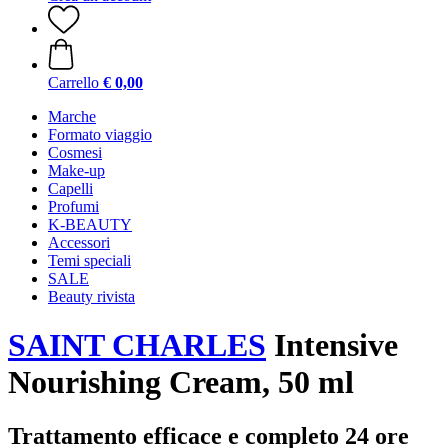
Carrello
€ 0,00
Marche
Formato viaggio
Cosmesi
Make-up
Capelli
Profumi
K-BEAUTY
Accessori
Temi speciali
SALE
Beauty rivista
SAINT CHARLES
Intensive
Nourishing Cream, 50 ml
Trattamento efficace e completo 24 ore