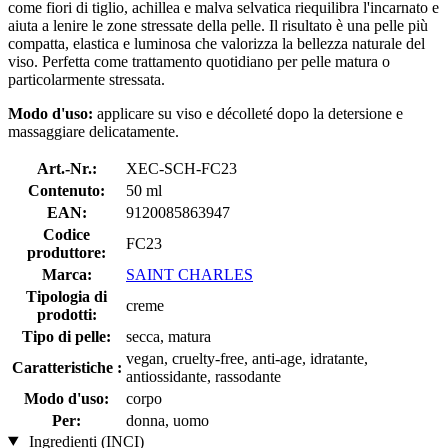
come fiori di tiglio, achillea e malva selvatica riequilibra l'incarnato e
aiuta a lenire le zone stressate della pelle. Il risultato è una pelle più
compatta, elastica e luminosa che valorizza la bellezza naturale del
viso. Perfetta come trattamento quotidiano per pelle matura o
particolarmente stressata.
Modo d'uso:
applicare su viso e décolleté dopo la detersione e
massaggiare delicatamente.
Art.-Nr.:
XEC-SCH-FC23
Contenuto:
50 ml
EAN:
9120085863947
Codice
FC23
produttore:
Marca:
SAINT CHARLES
Tipologia di
creme
prodotti:
Tipo di pelle:
secca, matura
vegan, cruelty-free, anti-age, idratante,
Caratteristiche :
antiossidante, rassodante
Modo d'uso:
corpo
Per:
donna, uomo
Ingredienti (INCI)