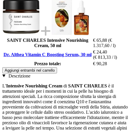
SAINT CHARLES Intensive Nourishing
€ 65,88
(€
Cream, 50 ml
1.317,60 / l)
€ 24,40
Dr. Althea Vitamin C Boosting Serum, 30 ml
(€ 813,33 / l)
Prezzo totale:
€ 90,28
Aggiungi entrambi nel carrello
Descrizione
L'
Intensive Nourishing Cream
di
SAINT CHARLES
è il
trattamento ideale per i momenti in cui la pelle ha bisogno di
attenzioni speciali. La ricca composizione sfrutta la sinergia di
ingredienti innovativi come il coenzima Q10 e l'astaxantina
proveniente da coltivazioni di microalghe verdi della Stiria, aiutando
a proteggere le cellule dallo stress ossidativo. L'acido ialuronico a
basso peso molecolare trattiene efficacemente l'idratazione, mentre il
prezioso olio di vinaccioli favorisce la rigenerazione cutanea e aiuta
a levigare la pelle nel tempo. Una selezione di estratti vegetali alpini