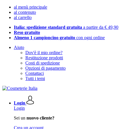
al menù principale
al contenuto
al carrello
Italia: spedizione standard gratuita
a partire da € 49,90
Reso gratuito
Almeno 1 campioncino gratuito
con ogni ordine
Aiuto
Dov'è il mio ordine?
Restituzione prodotti
Costi di spedizione
Opzioni di pagamento
Contattaci
Tutti i temi
Login
Login
Sei un
nuovo cliente?
Crea un account