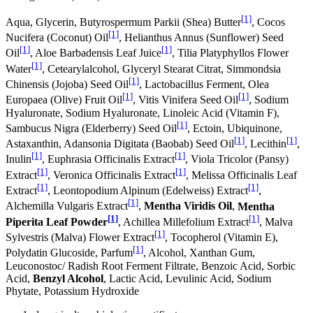
[1]
Aqua, Glycerin, Butyrospermum Parkii (Shea) Butter
, Cocos
[1]
Nucifera (Coconut) Oil
, Helianthus Annus (Sunflower) Seed
[1]
[1]
Oil
, Aloe Barbadensis Leaf Juice
, Tilia Platyphyllos Flower
[1]
Water
, Cetearylalcohol, Glyceryl Stearat Citrat, Simmondsia
[1]
Chinensis (Jojoba) Seed Oil
, Lactobacillus Ferment, Olea
[1]
[1]
Europaea (Olive) Fruit Oil
, Vitis Vinifera Seed Oil
, Sodium
Hyaluronate, Sodium Hyaluronate, Linoleic Acid (Vitamin F),
[1]
Sambucus Nigra (Elderberry) Seed Oil
, Ectoin, Ubiquinone,
[1]
[1]
Astaxanthin, Adansonia Digitata (Baobab) Seed Oil
, Lecithin
,
[1]
[1]
Inulin
, Euphrasia Officinalis Extract
, Viola Tricolor (Pansy)
[1]
[1]
Extract
, Veronica Officinalis Extract
, Melissa Officinalis Leaf
[1]
[1]
Extract
, Leontopodium Alpinum (Edelweiss) Extract
,
[1]
Alchemilla Vulgaris Extract
,
Mentha Viridis Oil
,
Mentha
[1]
[1]
Piperita Leaf Powder
, Achillea Millefolium Extract
, Malva
[1]
Sylvestris (Malva) Flower Extract
, Tocopherol (Vitamin E),
[1]
Polydatin Glucoside, Parfum
, Alcohol, Xanthan Gum,
Leuconostoc/ Radish Root Ferment Filtrate, Benzoic Acid, Sorbic
Acid,
Benzyl Alcohol
, Lactic Acid, Levulinic Acid, Sodium
Phytate, Potassium Hydroxide