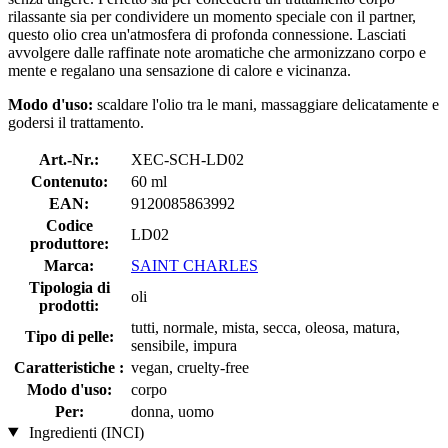
rilassante sia per condividere un momento speciale con il partner,
questo olio crea un'atmosfera di profonda connessione. Lasciati
avvolgere dalle raffinate note aromatiche che armonizzano corpo e
mente e regalano una sensazione di calore e vicinanza.
Modo d'uso:
scaldare l'olio tra le mani, massaggiare delicatamente e
godersi il trattamento.
Art.-Nr.:
XEC-SCH-LD02
Contenuto:
60 ml
EAN:
9120085863992
Codice
LD02
produttore:
Marca:
SAINT CHARLES
Tipologia di
oli
prodotti:
tutti, normale, mista, secca, oleosa, matura,
Tipo di pelle:
sensibile, impura
Caratteristiche :
vegan, cruelty-free
Modo d'uso:
corpo
Per:
donna, uomo
Ingredienti (INCI)