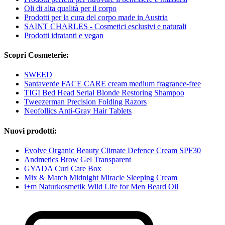
Oli di alta qualità per il corpo
Prodotti per la cura del corpo made in Austria
SAINT CHARLES - Cosmetici esclusivi e naturali
Prodotti idratanti e vegan
Scopri Cosmeterie:
SWEED
Santaverde FACE CARE cream medium fragrance-free
TIGI Bed Head Serial Blonde Restoring Shampoo
Tweezerman Precision Folding Razors
Neofollics Anti-Gray Hair Tablets
Nuovi prodotti:
Evolve Organic Beauty Climate Defence Cream SPF30
Andmetics Brow Gel Transparent
GYADA Curl Care Box
Mix & Match Midnight Miracle Sleeping Cream
i+m Naturkosmetik Wild Life for Men Beard Oil