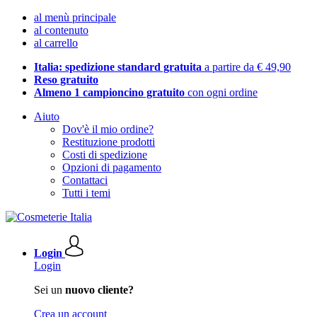
al menù principale
al contenuto
al carrello
Italia: spedizione standard gratuita
a partire da € 49,90
Reso gratuito
Almeno 1 campioncino gratuito
con ogni ordine
Aiuto
Dov'è il mio ordine?
Restituzione prodotti
Costi di spedizione
Opzioni di pagamento
Contattaci
Tutti i temi
Login
Login
Sei un
nuovo cliente?
Crea un account