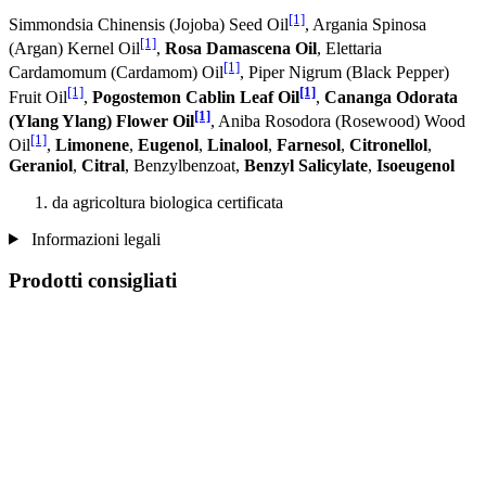
[1]
Simmondsia Chinensis (Jojoba) Seed Oil
, Argania Spinosa
[1]
(Argan) Kernel Oil
,
Rosa Damascena Oil
, Elettaria
[1]
Cardamomum (Cardamom) Oil
, Piper Nigrum (Black Pepper)
[1]
[1]
Fruit Oil
,
Pogostemon Cablin Leaf Oil
,
Cananga Odorata
[1]
(Ylang Ylang) Flower Oil
, Aniba Rosodora (Rosewood) Wood
[1]
Oil
,
Limonene
,
Eugenol
,
Linalool
,
Farnesol
,
Citronellol
,
Geraniol
,
Citral
, Benzylbenzoat,
Benzyl Salicylate
,
Isoeugenol
da agricoltura biologica certificata
Informazioni legali
Prodotti consigliati