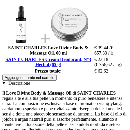
SAINT CHARLES Love Divine Body &
€ 39,44
(€
Massage Oil, 60 ml
657,33 / l)
SAINT CHARLES Cream Deodorant, N°3
€ 23,18
Herbal (65 g)
(€ 356,62 / kg)
Prezzo totale:
€ 62,62
Aggiungi entrambi nel carrello
Descrizione
Il
Love Divine Body & Massage Oil
di
SAINT CHARLES
regala a te e alla tua pelle un momento di puro benessere e intensa
cura. La composizione esclusiva a base di aromatico ylang-ylang,
cardamomo speziato e pepe rivitalizzante risveglia delicatamente i
sensi e dona una piacevole sensazione di armonia. La base di olio di
jojoba e argan naturali puri si assorbe perfettamente, aiutando a
mantenere l'idratazione della pelle e lasciandola morbida e setosa
senza ungere. Perfetto sia per concederti un trattamento corpo