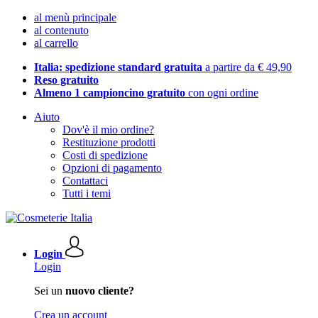
al menù principale
al contenuto
al carrello
Italia: spedizione standard gratuita
a partire da € 49,90
Reso gratuito
Almeno 1 campioncino gratuito
con ogni ordine
Aiuto
Dov'è il mio ordine?
Restituzione prodotti
Costi di spedizione
Opzioni di pagamento
Contattaci
Tutti i temi
Login
Login
Sei un
nuovo cliente?
Crea un account