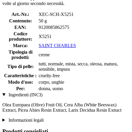
volte al giorno secondo necessità.
Art.-Nr.:
XEC-SCH-X5251
Contenuto:
50 g
EAN:
9120085862575
Codice
X5251
produttore:
Marca:
SAINT CHARLES
Tipologia di
creme
prodotti:
tutti, normale, mista, secca, oleosa, matura,
Tipo di pelle:
sensibile, impura
Caratteristiche :
cruelty-free
Modo d'uso:
corpo, unghie
Per:
donna, uomo
Ingredienti (INCI)
Olea Europaea (Olive) Fruit Oil, Cera Alba (White Beeswax)
Extract, Picea Abies Resin Extract, Larix Decidua Resin Extract
Informazioni legali
Prodotti consigliati