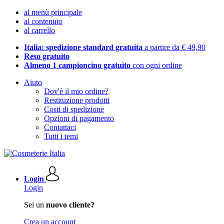
al menù principale
al contenuto
al carrello
Italia: spedizione standard gratuita
a partire da € 49,90
Reso gratuito
Almeno 1 campioncino gratuito
con ogni ordine
Aiuto
Dov'è il mio ordine?
Restituzione prodotti
Costi di spedizione
Opzioni di pagamento
Contattaci
Tutti i temi
Login
Login
Sei un
nuovo cliente?
Crea un account