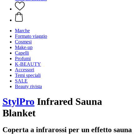
Marche
Formato viaggio
Cosmesi
Make-up
Capelli
Profumi
K-BEAUTY
Accessori
Temi speciali
SALE
Beauty rivista
StylPro
Infrared Sauna
Blanket
Coperta a infrarossi per un effetto sauna