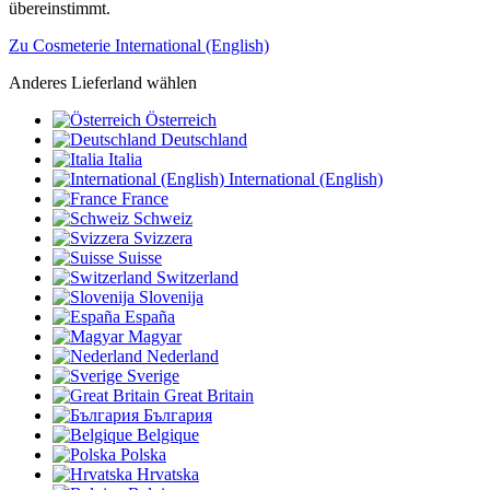
übereinstimmt.
Zu Cosmeterie International (English)
Anderes Lieferland wählen
Österreich
Deutschland
Italia
International (English)
France
Schweiz
Svizzera
Suisse
Switzerland
Slovenija
España
Magyar
Nederland
Sverige
Great Britain
България
Belgique
Polska
Hrvatska