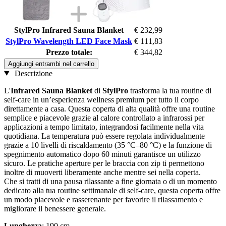
StylPro Infrared Sauna Blanket
€ 232,99
StylPro Wavelength LED Face Mask
€ 111,83
Prezzo totale:
€ 344,82
Aggiungi entrambi nel carrello
Descrizione
L'
Infrared Sauna Blanket
di
StylPro
trasforma la tua routine di
self-care in un’esperienza wellness premium per tutto il corpo
direttamente a casa. Questa coperta di alta qualità offre una routine
semplice e piacevole grazie al calore controllato a infrarossi per
applicazioni a tempo limitato, integrandosi facilmente nella vita
quotidiana. La temperatura può essere regolata individualmente
grazie a 10 livelli di riscaldamento (35 °C–80 °C) e la funzione di
spegnimento automatico dopo 60 minuti garantisce un utilizzo
sicuro. Le pratiche aperture per le braccia con zip ti permettono
inoltre di muoverti liberamente anche mentre sei nella coperta.
Che si tratti di una pausa rilassante a fine giornata o di un momento
dedicato alla tua routine settimanale di self-care, questa coperta offre
un modo piacevole e rasserenante per favorire il rilassamento e
migliorare il benessere generale.
Lunghezza
: 190 cm