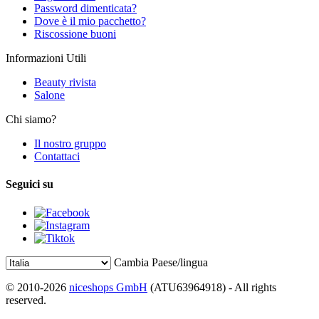
Password dimenticata?
Dove è il mio pacchetto?
Riscossione buoni
Informazioni Utili
Beauty rivista
Salone
Chi siamo?
Il nostro gruppo
Contattaci
Seguici su
Cambia Paese/lingua
© 2010-2026
niceshops GmbH
(ATU63964918) - All rights
reserved.