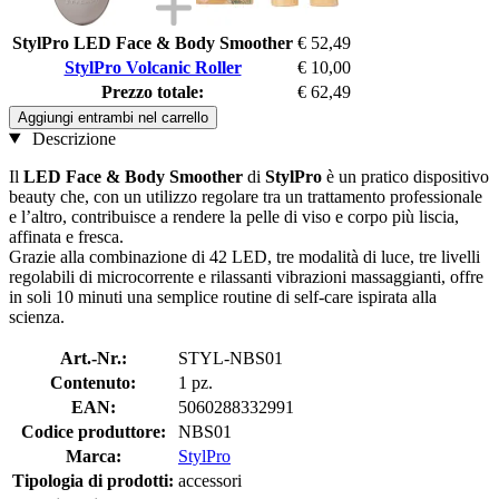
StylPro LED Face & Body Smoother
€ 52,49
StylPro Volcanic Roller
€ 10,00
Prezzo totale:
€ 62,49
Aggiungi entrambi nel carrello
Descrizione
Il
LED Face & Body Smoother
di
StylPro
è un pratico dispositivo
beauty che, con un utilizzo regolare tra un trattamento professionale
e l’altro, contribuisce a rendere la pelle di viso e corpo più liscia,
affinata e fresca.
Grazie alla combinazione di 42 LED, tre modalità di luce, tre livelli
regolabili di microcorrente e rilassanti vibrazioni massaggianti, offre
in soli 10 minuti una semplice routine di self-care ispirata alla
scienza.
Art.-Nr.:
STYL-NBS01
Contenuto:
1 pz.
EAN:
5060288332991
Codice produttore:
NBS01
Marca:
StylPro
Tipologia di prodotti:
accessori