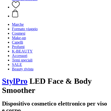
Marche
Formato viaggio
Cosmesi
Make-up
Capelli
Profumi
K-BEAUTY
Accessori
Temi speciali
SALE
Beauty rivista
StylPro
LED Face & Body
Smoother
Dispositivo cosmetico elettronico per viso
e corpo