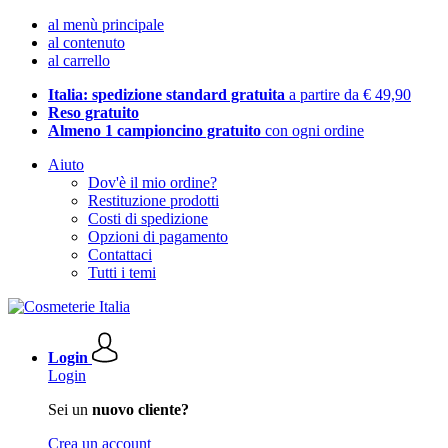
al menù principale
al contenuto
al carrello
Italia: spedizione standard gratuita
a partire da € 49,90
Reso gratuito
Almeno 1 campioncino gratuito
con ogni ordine
Aiuto
Dov'è il mio ordine?
Restituzione prodotti
Costi di spedizione
Opzioni di pagamento
Contattaci
Tutti i temi
Login
Login
Sei un
nuovo cliente?
Crea un account