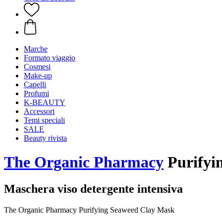
Marche
Formato viaggio
Cosmesi
Make-up
Capelli
Profumi
K-BEAUTY
Accessori
Temi speciali
SALE
Beauty rivista
The Organic Pharmacy
Purifyi
Maschera viso detergente intensiva
The Organic Pharmacy Purifying Seaweed Clay Mask