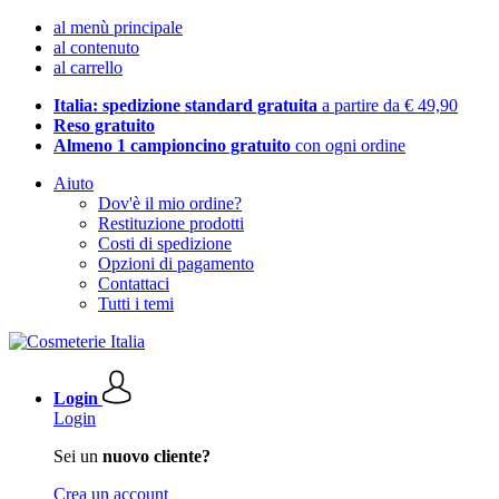
al menù principale
al contenuto
al carrello
Italia: spedizione standard gratuita
a partire da € 49,90
Reso gratuito
Almeno 1 campioncino gratuito
con ogni ordine
Aiuto
Dov'è il mio ordine?
Restituzione prodotti
Costi di spedizione
Opzioni di pagamento
Contattaci
Tutti i temi
Login
Login
Sei un
nuovo cliente?
Crea un account