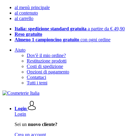
al menù principale
al contenuto
al carrello
Italia: spedizione standard gratuita
a partire da € 49,90
Reso gratuito
Almeno 1 campioncino gratuito
con ogni ordine
Aiuto
Dov'è il mio ordine?
Restituzione prodotti
Costi di spedizione
Opzioni di pagamento
Contattaci
Tutti i temi
Login
Login
Sei un
nuovo cliente?
Crea un account