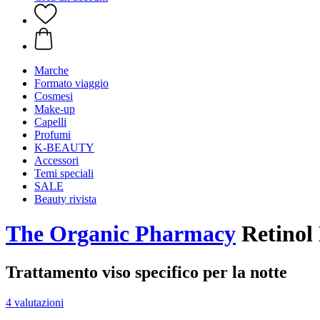
Marche
Formato viaggio
Cosmesi
Make-up
Capelli
Profumi
K-BEAUTY
Accessori
Temi speciali
SALE
Beauty rivista
The Organic Pharmacy
Retinol 
Trattamento viso specifico per la notte
4 valutazioni