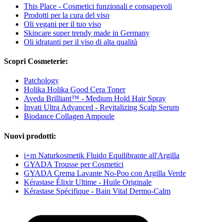
This Place - Cosmetici funzionali e consapevoli
Prodotti per la cura del viso
Oli vegani per il tuo viso
Skincare super trendy made in Germany
Oli idratanti per il viso di alta qualità
Scopri Cosmeterie:
Patchology
Holika Holika Good Cera Toner
Aveda Brilliant™ - Medium Hold Hair Spray
Invati Ultra Advanced - Revitalizing Scalp Serum
Biodance Collagen Ampoule
Nuovi prodotti:
i+m Naturkosmetik Fluido Equilibrante all'Argilla
GYADA Trousse per Cosmetici
GYADA Crema Lavante No-Poo con Argilla Verde
Kérastase Élixir Ultime - Huile Originale
Kérastase Spécifique - Bain Vital Dermo-Calm