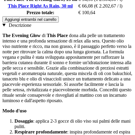
This Place Right As Rain, 30 ml
€ 66,08
(€ 2.202,67 / l)
Prezzo totale:
€ 100,64
Aggiungi entrambi nel carrello
Descrizione
The Evening Glow
di
This Place
dona alla pelle un trattamento
intenso e una profonda sensazione di relax alla sera. Questo olio
viso nutriente e ricco, ma non grasso, è il passaggio perfetto verso la
notte per ritrovare la calma dopo una lunga giornata. La formula
vegana e pulita è stata sviluppata appositamente per rafforzare la
barriera cutanea durante il sonno e fornire un'idratazione intensa alla
pelle secca e sensibile. Grazie alla combinazione di preziosi estratti
vegetali e aromaterapia naturale, questa miscela di oli con bakuchiol,
tanaceto blu e olio di vinaccioli unisce un trattamento delicato a una
piacevole esperienza sensoriale. Si assorbe facilmente e lascia la
pelle setosa, rivitalizzata e piacevolmente morbida. Concediti questo
rituale serale consapevole e risvegliati al mattino con un incarnato
luminoso e dall'aspetto riposato.
Modo d'uso
Dosaggio
: applica 2-3 gocce di olio viso sui palmi delle mani
puliti.
Respirare profondamente
: inspira profondamente ed espira