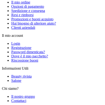
Il mio ordine
Opzioni di pagamento
Spedizione e consegna
Resi e rimborsi
Promozioni e buoni acquisto
Hai bisogno di ulteriore aiuto?
Clienti aziendali
Il mio account
Login
Registrazione
Password dimenticata?
Dove è il mio pacchetto?
Riscossione buoni
Informazioni Utili
Beauty rivista
Salone
Chi siamo?
Il nostro gruppo
Contattaci