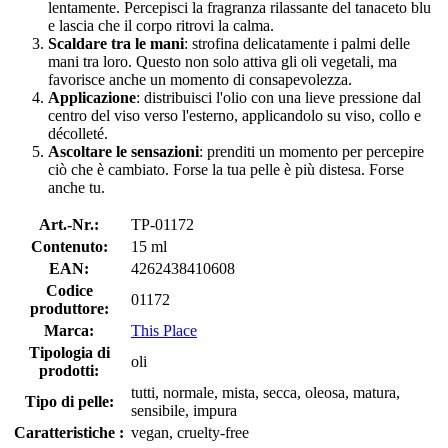
lentamente. Percepisci la fragranza rilassante del tanaceto blu
e lascia che il corpo ritrovi la calma.
Scaldare tra le mani
: strofina delicatamente i palmi delle
mani tra loro. Questo non solo attiva gli oli vegetali, ma
favorisce anche un momento di consapevolezza.
Applicazione
: distribuisci l'olio con una lieve pressione dal
centro del viso verso l'esterno, applicandolo su viso, collo e
décolleté.
Ascoltare le sensazioni
: prenditi un momento per percepire
ciò che è cambiato. Forse la tua pelle è più distesa. Forse
anche tu.
Art.-Nr.:
TP-01172
Contenuto:
15 ml
EAN:
4262438410608
Codice
01172
produttore:
Marca:
This Place
Tipologia di
oli
prodotti:
tutti, normale, mista, secca, oleosa, matura,
Tipo di pelle:
sensibile, impura
Caratteristiche :
vegan, cruelty-free