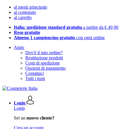
al menù principale
al contenuto
al carrello
Italia: spedizione standard gratuita
a partire da € 49,90
Reso gratuito
Almeno 1 campioncino gratuito
con ogni ordine
Aiuto
Dov'è il mio ordine?
Restituzione prodotti
Costi di spedizione
Opzioni di pagamento
Contattaci
Tutti i temi
Login
Login
Sei un
nuovo cliente?
Crea un account