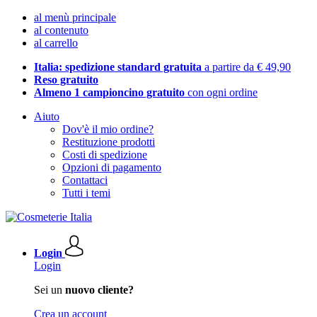
al menù principale
al contenuto
al carrello
Italia: spedizione standard gratuita
a partire da € 49,90
Reso gratuito
Almeno 1 campioncino gratuito
con ogni ordine
Aiuto
Dov'è il mio ordine?
Restituzione prodotti
Costi di spedizione
Opzioni di pagamento
Contattaci
Tutti i temi
Login
Login
Sei un
nuovo cliente?
Crea un account