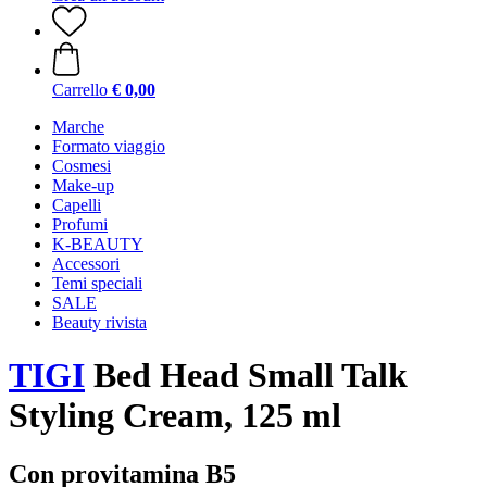
Carrello
€ 0,00
Marche
Formato viaggio
Cosmesi
Make-up
Capelli
Profumi
K-BEAUTY
Accessori
Temi speciali
SALE
Beauty rivista
TIGI
Bed Head Small Talk
Styling Cream, 125 ml
Con provitamina B5