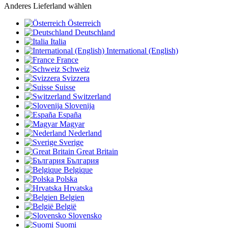
Anderes Lieferland wählen
Österreich
Deutschland
Italia
International (English)
France
Schweiz
Svizzera
Suisse
Switzerland
Slovenija
España
Magyar
Nederland
Sverige
Great Britain
България
Belgique
Polska
Hrvatska
Belgien
België
Slovensko
Suomi