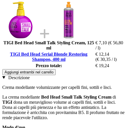
TIGI Bed Head Small Talk Styling Cream, 125
€ 7,10
(€ 56,80
ml
/ l)
TIGI Bed Head Serial Blonde Restoring
€ 12,14
Shampoo, 400 ml
(€ 30,35 / l)
Prezzo totale:
€ 19,24
Aggiungi entrambi nel carrello
Descrizione
Crema modellante volumizzante per capelli fini, sottili e lisci.
La crema modellante
Bed Head Small Talk Styling Cream
di
TIGI
dona un meraviglioso volume ai capelli fini, sottili e lisci.
Dona ai capelli più pienezza e ha un effetto antistatico. La
formulazione è arricchita con provitamina B5. Il profumo fruttato ne
rende piacevole l'utilizzo.
Modo d'uso