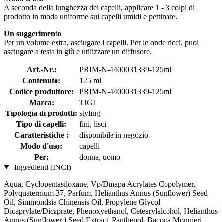
A seconda della lunghezza dei capelli, applicare 1 - 3 colpi di
prodotto in modo uniforme sui capelli umidi e pettinare.
Un suggerimento
Per un volume extra, asciugare i capelli. Per le onde ricci, puoi
asciugare a testa in giù e utilizzare un diffusore.
Art.-Nr.:
PRIM-N-4400031339-125ml
Contenuto:
125 ml
Codice produttore:
PRIM-N-4400031339-125ml
Marca:
TIGI
Tipologia di prodotti:
styling
Tipo di capelli:
fini, lisci
Caratteristiche :
disponibile in negozio
Modo d'uso:
capelli
Per:
donna, uomo
Ingredienti (INCI)
Aqua, Cyclopentasiloxane, Vp/Dmapa Acrylates Copolymer,
Polyquaternium-37, Parfum, Helianthus Annus (Sunflower) Seed
Oil, Simmondsia Chinensis Oil, Propylene Glycol
Dicaprylate/Dicaprate, Phenoxyethanol, Cetearylalcohol, Helianthus
Annus (Sunflower ) Seed Extract, Panthenol, Bacopa Monnieri