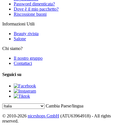
Password dimenticata?
Dove è il mio pacchetto?
Riscossione buoni
Informazioni Utili
Beauty rivista
Salone
Chi siamo?
Il nostro gruppo
Contattaci
Seguici su
Cambia Paese/lingua
© 2010-2026
niceshops GmbH
(ATU63964918) - All rights
reserved.