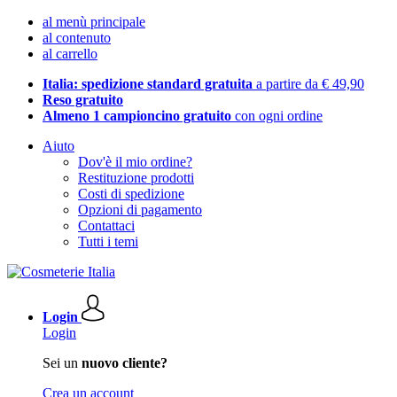
al menù principale
al contenuto
al carrello
Italia: spedizione standard gratuita
a partire da € 49,90
Reso gratuito
Almeno 1 campioncino gratuito
con ogni ordine
Aiuto
Dov'è il mio ordine?
Restituzione prodotti
Costi di spedizione
Opzioni di pagamento
Contattaci
Tutti i temi
Login
Login
Sei un
nuovo cliente?
Crea un account