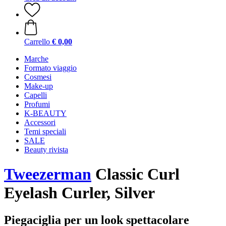
Carrello
€ 0,00
Marche
Formato viaggio
Cosmesi
Make-up
Capelli
Profumi
K-BEAUTY
Accessori
Temi speciali
SALE
Beauty rivista
Tweezerman
Classic Curl
Eyelash Curler, Silver
Piegaciglia per un look spettacolare