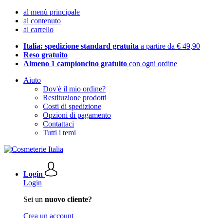
al menù principale
al contenuto
al carrello
Italia: spedizione standard gratuita
a partire da € 49,90
Reso gratuito
Almeno 1 campioncino gratuito
con ogni ordine
Aiuto
Dov'è il mio ordine?
Restituzione prodotti
Costi di spedizione
Opzioni di pagamento
Contattaci
Tutti i temi
Login
Login
Sei un
nuovo cliente?
Crea un account