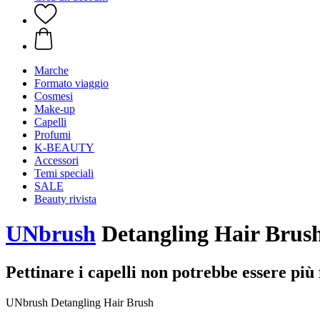
Marche
Formato viaggio
Cosmesi
Make-up
Capelli
Profumi
K-BEAUTY
Accessori
Temi speciali
SALE
Beauty rivista
UNbrush
Detangling Hair Brush
Pettinare i capelli non potrebbe essere più 
UNbrush Detangling Hair Brush