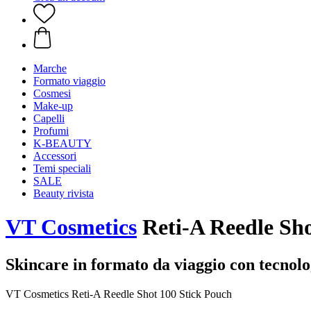
Marche
Formato viaggio
Cosmesi
Make-up
Capelli
Profumi
K-BEAUTY
Accessori
Temi speciali
SALE
Beauty rivista
VT Cosmetics
Reti-A Reedle Sho
Skincare in formato da viaggio con tecnol
VT Cosmetics Reti-A Reedle Shot 100 Stick Pouch