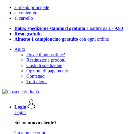
al menù principale
al contenuto
al carrello
Italia: spedizione standard gratuita
a partire da € 49,90
Reso gratuito
Almeno 1 campioncino gratuito
con ogni ordine
Aiuto
Dov'è il mio ordine?
Restituzione prodotti
Costi di spedizione
Opzioni di pagamento
Contattaci
Tutti i temi
Login
Login
Sei un
nuovo cliente?
Crea un account