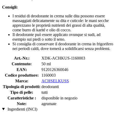
Consigli:
I residui di deodorante in crema sulle dita possono essere
massaggiati delicatamente su dita e cuticole: le mani secche
apprezzano le proprietà nutrienti dei grassi di alta qualità,
come burro di karité e olio di cocco.
Il deodorante può essere applicato ovunque si sudi, ad
esempio sui piedi o sotto il seno.
Si consiglia di conservare il deodorante in crema in frigorifero
nei periodi caldi, dove tornerà a solidificarsi senza problemi.
Art.-Nr.:
XDK-ACHKUS-1160003
Contenuto:
50 ml
EAN:
9120126360046
Codice produttore:
1160003
Marca:
ACHSELKUSS
Tipologia di prodotti:
deodoranti
Tipo di pelle:
tutti
Caratteristiche :
disponibile in negozio
Note:
agrumate
Ingredienti (INCI)