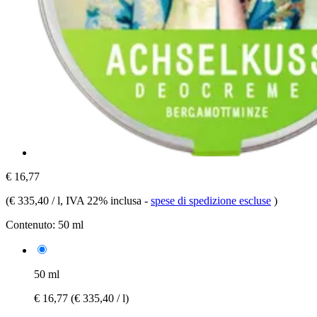
€ 16,77
(
€ 335,40 / l
, IVA 22% inclusa
-
spese di spedizione escluse
)
Contenuto:
50 ml
50 ml
€ 16,77
(€ 335,40 / l)