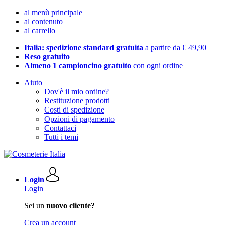
al menù principale
al contenuto
al carrello
Italia: spedizione standard gratuita
a partire da € 49,90
Reso gratuito
Almeno 1 campioncino gratuito
con ogni ordine
Aiuto
Dov'è il mio ordine?
Restituzione prodotti
Costi di spedizione
Opzioni di pagamento
Contattaci
Tutti i temi
Login
Login
Sei un
nuovo cliente?
Crea un account