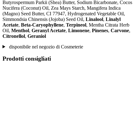
Butyrospermum Parkii (Shea) Butter, Sodium Bicarbonate, Cocos
Nucifera (Coconut) Oil, Zea Mays Starch, Mangifera Indica
(Magno) Seed Butter, CI 77947, Hydrogenated Vegetable Oil,
Simmondsia Chinensis (Jojoba) Seed Oil,
Linalool
,
Linalyl
Acetate
,
Beta-Caryophyllene
,
Terpineol
, Mentha Citrata Herb
Oil,
Menthol
,
Geranyl Acetate
,
Limonene
,
Pinenes
,
Carvone
,
Citronellol
,
Geraniol
disponibile nel negozio di Cosmeterie
Prodotti consigliati