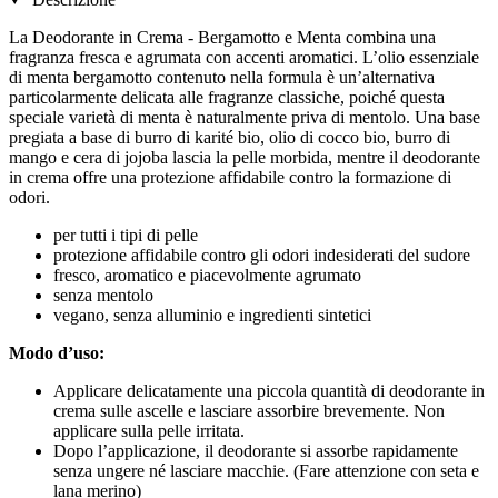
La Deodorante in Crema - Bergamotto e Menta combina una
fragranza fresca e agrumata con accenti aromatici. L’olio essenziale
di menta bergamotto contenuto nella formula è un’alternativa
particolarmente delicata alle fragranze classiche, poiché questa
speciale varietà di menta è naturalmente priva di mentolo. Una base
pregiata a base di burro di karité bio, olio di cocco bio, burro di
mango e cera di jojoba lascia la pelle morbida, mentre il deodorante
in crema offre una protezione affidabile contro la formazione di
odori.
per tutti i tipi di pelle
protezione affidabile contro gli odori indesiderati del sudore
fresco, aromatico e piacevolmente agrumato
senza mentolo
vegano, senza alluminio e ingredienti sintetici
Modo d’uso:
Applicare delicatamente una piccola quantità di deodorante in
crema sulle ascelle e lasciare assorbire brevemente. Non
applicare sulla pelle irritata.
Dopo l’applicazione, il deodorante si assorbe rapidamente
senza ungere né lasciare macchie. (Fare attenzione con seta e
lana merino)