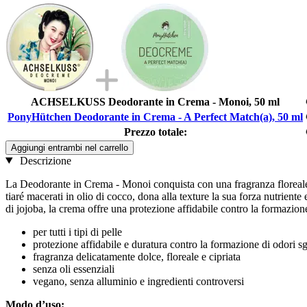
ACHSELKUSS Deodorante in Crema - Monoi, 50 ml
PonyHütchen Deodorante in Crema - A Perfect Match(a), 50 ml
Prezzo totale:
Aggiungi entrambi nel carrello
Descrizione
La Deodorante in Crema - Monoi conquista con una fragranza floreale de
tiaré macerati in olio di cocco, dona alla texture la sua forza nutrient
di jojoba, la crema offre una protezione affidabile contro la formazione 
per tutti i tipi di pelle
protezione affidabile e duratura contro la formazione di odori s
fragranza delicatamente dolce, floreale e cipriata
senza oli essenziali
vegano, senza alluminio e ingredienti controversi
Modo d’uso: