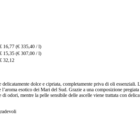
€ 16,77
(€ 335,40 / l)
€ 15,35
(€ 307,00 / l)
€ 32,12
licatamente dolce e cipriata, completamente priva di oli essenziali. L’
e e l’aroma esotico dei Mari del Sud. Grazie a una composizione pregiata 
di odori, mentre la pelle sensibile delle ascelle viene trattata con delica
gradevoli