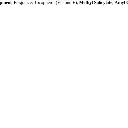
pineol
, Fragrance, Tocopherol (Vitamin E),
Methyl Salicylate
,
Amyl 