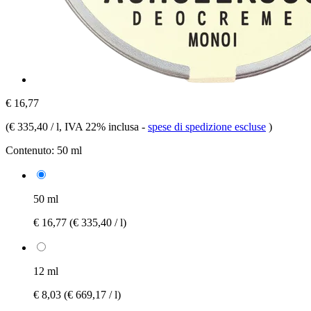
€ 16,77
(
€ 335,40 / l
, IVA 22% inclusa
-
spese di spedizione escluse
)
Contenuto:
50 ml
50 ml
€ 16,77
(€ 335,40 / l)
12 ml
€ 8,03
(€ 669,17 / l)