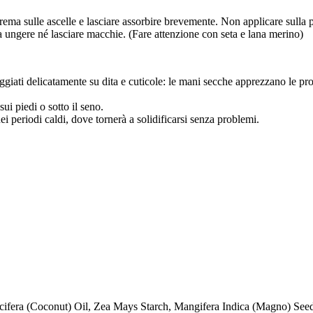
ma sulle ascelle e lasciare assorbire brevemente. Non applicare sulla pel
 ungere né lasciare macchie. (Fare attenzione con seta e lana merino)
iati delicatamente su dita e cuticole: le mani secche apprezzano le propri
ui piedi o sotto il seno.
ei periodi caldi, dove tornerà a solidificarsi senza problemi.
ifera (Coconut) Oil, Zea Mays Starch, Mangifera Indica (Magno) See