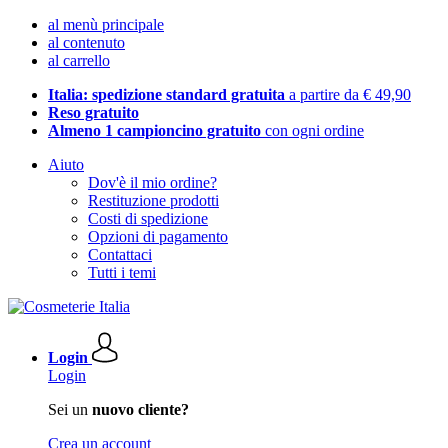
al menù principale
al contenuto
al carrello
Italia: spedizione standard gratuita
a partire da € 49,90
Reso gratuito
Almeno 1 campioncino gratuito
con ogni ordine
Aiuto
Dov'è il mio ordine?
Restituzione prodotti
Costi di spedizione
Opzioni di pagamento
Contattaci
Tutti i temi
Login
Login
Sei un
nuovo cliente?
Crea un account