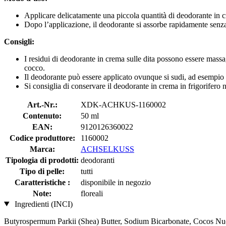
Applicare delicatamente una piccola quantità di deodorante in cre
Dopo l’applicazione, il deodorante si assorbe rapidamente senza
Consigli:
I residui di deodorante in crema sulle dita possono essere massagg
cocco.
Il deodorante può essere applicato ovunque si sudi, ad esempio s
Si consiglia di conservare il deodorante in crema in frigorifero n
Art.-Nr.:
XDK-ACHKUS-1160002
Contenuto:
50 ml
EAN:
9120126360022
Codice produttore:
1160002
Marca:
ACHSELKUSS
Tipologia di prodotti:
deodoranti
Tipo di pelle:
tutti
Caratteristiche :
disponibile in negozio
Note:
floreali
Ingredienti (INCI)
Butyrospermum Parkii (Shea) Butter, Sodium Bicarbonate, Cocos Nuc