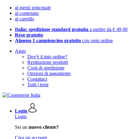
al menù principale
al contenuto
al carrello
Italia: spedizione standard gratuita
a partire da € 49,90
Reso gratuito
Almeno 1 campioncino gratuito
con ogni ordine
Aiuto
Dov'è il mio ordine?
Restituzione prodotti
Costi di spedizione
Opzioni di pagamento
Contattaci
Tutti i temi
Login
Login
Sei un
nuovo cliente?
Crea un account