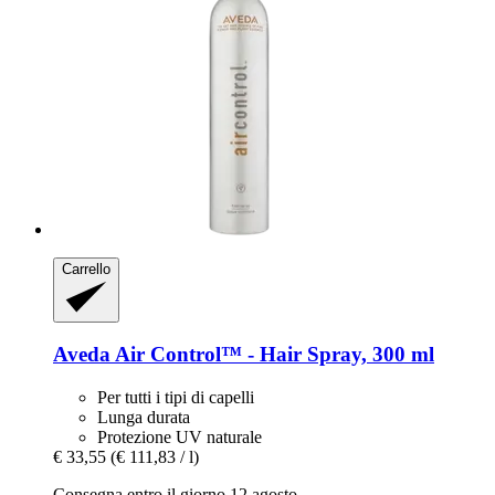
Carrello
Aveda
Air Control™ -​ Hair Spray, 300 ml
Per tutti i tipi di capelli
Lunga durata
Protezione UV naturale
€ 33,55
(€ 111,83 / l)
Consegna entro il giorno 12 agosto