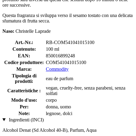
ore successive.
Questa fragranza si sviluppa verso il sesamo tostato con una delicata
sfumatura di frutta secca.
Naso:
Christelle Laprade
Art.-Nr.:
RB-COM541041015100
Contenuto:
100 ml
EAN:
850016899248
Codice produttore:
COM541041015100
Marca:
Commodity
Tipologia di
eau de parfum
prodotti:
vegan, cruelty-free, senza parabeni, senza
Caratteristiche :
solfati
Modo d'uso:
corpo
Per:
donna, uomo
Note:
legnose, dolci
Ingredienti (INCI)
Alcohol Denat (Sd Alcohol 40-B), Parfum, Aqua