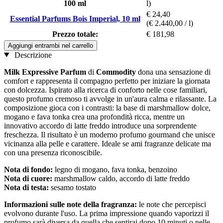
100 ml
l)
€ 24,40
Essential Parfums Bois Imperial, 10 ml
(€ 2.440,00 / l)
Prezzo totale:
€ 181,98
Aggiungi entrambi nel carrello
Descrizione
Milk Expressive Parfum
di
Commodity
dona una sensazione di
comfort e rappresenta il compagno perfetto per iniziare la giornata
con dolcezza. Ispirato alla ricerca di conforto nelle cose familiari,
questo profumo cremoso ti avvolge in un'aura calma e rilassante. La
composizione gioca con i contrasti: la base di marshmallow dolce,
mogano e fava tonka crea una profondità ricca, mentre un
innovativo accordo di latte freddo introduce una sorprendente
freschezza. Il risultato è un moderno profumo gourmand che unisce
vicinanza alla pelle e carattere. Ideale se ami fragranze delicate ma
con una presenza riconoscibile.
Nota di fondo:
legno di mogano, fava tonka, benzoino
Nota di cuore:
marshmallow caldo, accordo di latte freddo
Nota di testa:
sesamo tostato
Informazioni sulle note della fragranza:
le note che percepisci
evolvono durante l'uso. La prima impressione quando vaporizzi il
profumo sarà diversa da quella che sentirai dopo 10 minuti o nelle