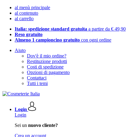
al menù principale
al contenuto
al carrello
Italia: spedizione standard gratuita
a partire da € 49,90
Reso gratuito
Almeno 1 campioncino gratuito
con ogni ordine
Aiuto
Dov'è il mio ordine?
Restituzione prodotti
Costi di spedizione
Opzioni di pagamento
Contattaci
Tutti i temi
Login
Login
Sei un
nuovo cliente?
Crea un account