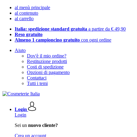
al menù principale
al contenuto
al carrello
Italia: spedizione standard gratuita
a partire da € 49,90
Reso gratuito
Almeno 1 campioncino gratuito
con ogni ordine
Aiuto
Dov'è il mio ordine?
Restituzione prodotti
Costi di spedizione
Opzioni di pagamento
Contattaci
Tutti i temi
Login
Login
Sei un
nuovo cliente?
Crea un account