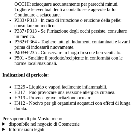
OCCHI: sciacquare accuratamente per parecchi minuti.
Togliere le eventuali lenti a contatto se è agevole farlo.
Continuare a sciacquare.
P333+P313 - In caso di irritazione o eruzione della pelle:
consultare un medico.
P337+P313 - Se l’irritazione degli occhi persiste, consultare
un medico.
P362+P364 - Togliere tutti gli indumenti contaminati e lavarli
prima di indossarli nuovamente.
P403+P235 - Conservare in luogo fresco e ben ventilato.
P501 - Smaltire il prodotto/recipiente in conformità con le
norme locali/nazionali.
Indicazioni di pericolo:
H225 - Liquido e vapori facilmente infiammabili.
H317 - Può provocare una reazione allergica cutanea.
H319 - Provoca grave irritazione oculare.
H412 - Nocivo per gli organismi acquatici con effetti di lunga
durata.
Per saperne di più
Mostra meno
disponibile nel negozio di Cosmeterie
Informazioni legali