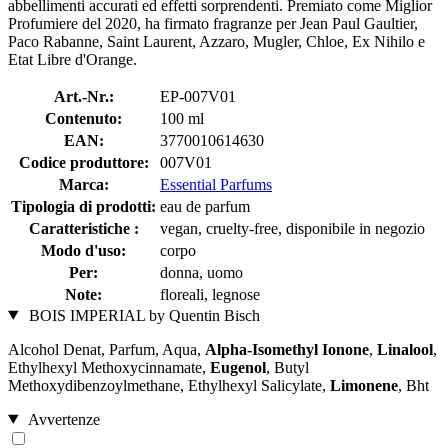
abbellimenti accurati ed effetti sorprendenti. Premiato come Miglior
Profumiere del 2020, ha firmato fragranze per Jean Paul Gaultier,
Paco Rabanne, Saint Laurent, Azzaro, Mugler, Chloe, Ex Nihilo e
Etat Libre d'Orange.
Art.-Nr.:
EP-007V01
Contenuto:
100 ml
EAN:
3770010614630
Codice produttore:
007V01
Marca:
Essential Parfums
Tipologia di prodotti:
eau de parfum
Caratteristiche :
vegan, cruelty-free, disponibile in negozio
Modo d'uso:
corpo
Per:
donna, uomo
Note:
floreali, legnose
BOIS IMPERIAL by Quentin Bisch
Alcohol Denat, Parfum, Aqua,
Alpha-Isomethyl Ionone
,
Linalool
,
Ethylhexyl Methoxycinnamate,
Eugenol
, Butyl
Methoxydibenzoylmethane, Ethylhexyl Salicylate,
Limonene
, Bht
Avvertenze