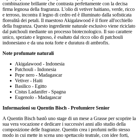
combinazione brillante che contrasta perfettamente con la decisa
firma legnosa della fragranza. L'olio di vetiver haitiano, verde, ricco
e terroso, incontra il legno di cedro ed è illuminato dalla sofisticata
florealità dei petali. Il maestoso Akigalawood è il fiore all'occhiello
della fragranza. Questo ingrediente naturale esclusivo viene riciclato
dal patchouli mediante un processo biotecnologico. Il suo carattere
unico, speziato e legnoso, è esaltato dal ricco olio di patchouli
indonesiano e da una nota forte e duratura di ambrofix.
Note profumate naturali
Akigalawood - Indonesia
Patchouli - Indonesia
Pepe nero - Madagascar
Vetiver - Haiti
Basilico - Egitto
Cistus Ladanifer - Spagna
Eugenolo - Madagascar
Informazioni su Quentin Bisch - Profumiere Senior
A Quentin Bisch bastò uno stage di un mese a Grasse per scoprire la
sua vera vocazione e dedicare i successivi anni allo studio della
composizione delle fragranze. Quentin crea i profumi nello stesso
modo in cui mette in scena uno spettacolo teatrale, con idee forti,