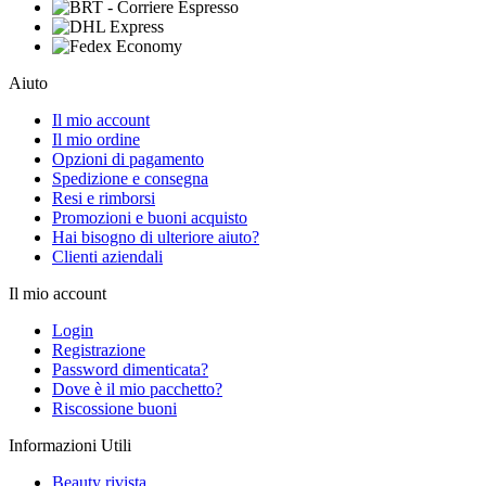
Aiuto
Il mio account
Il mio ordine
Opzioni di pagamento
Spedizione e consegna
Resi e rimborsi
Promozioni e buoni acquisto
Hai bisogno di ulteriore aiuto?
Clienti aziendali
Il mio account
Login
Registrazione
Password dimenticata?
Dove è il mio pacchetto?
Riscossione buoni
Informazioni Utili
Beauty rivista