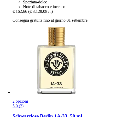
Speziata-dolce
Note di tabacco e incenso
€ 162,66
(€ 3.128,08 / l)
Consegna gratuita fino al giorno 01 settembre
2 opzioni
5.0 (2)
Schwarzlose Berlin
1A-​33, 50 ml