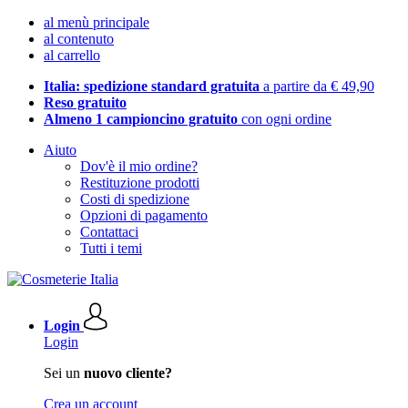
al menù principale
al contenuto
al carrello
Italia: spedizione standard gratuita
a partire da € 49,90
Reso gratuito
Almeno 1 campioncino gratuito
con ogni ordine
Aiuto
Dov'è il mio ordine?
Restituzione prodotti
Costi di spedizione
Opzioni di pagamento
Contattaci
Tutti i temi
Login
Login
Sei un
nuovo cliente?
Crea un account