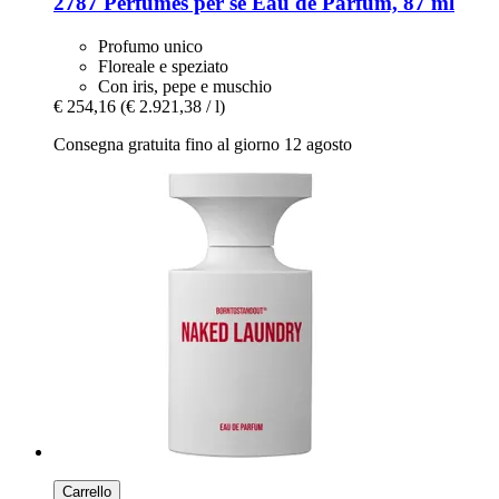
2787 Perfumes
per sē Eau de Parfum, 87 ml
Profumo unico
Floreale e speziato
Con iris, pepe e muschio
€ 254,16
(€ 2.921,38 / l)
Consegna gratuita fino al giorno 12 agosto
Carrello