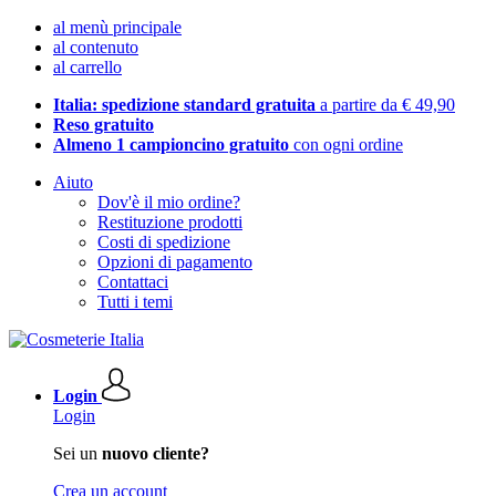
al menù principale
al contenuto
al carrello
Italia: spedizione standard gratuita
a partire da € 49,90
Reso gratuito
Almeno 1 campioncino gratuito
con ogni ordine
Aiuto
Dov'è il mio ordine?
Restituzione prodotti
Costi di spedizione
Opzioni di pagamento
Contattaci
Tutti i temi
Login
Login
Sei un
nuovo cliente?
Crea un account