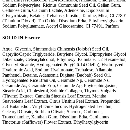
Sodium Polyacrylate, Ricinus Communis Seed Oil, Gellan Gum,
Cellulose Gum, Calcium Lactate, Adenosine, Dipotassium
Glycyrrhizate, Betaine, Trehalose, Inositol, Taurine, Mica, CI 77891
(Titanium Dioxid), Tin Oxide, Disodium Edta, Ethylhexylglycerin,
Sodium Polyglutamate, Acetyl Glucosamine, CI 77491, Parfum
SOLID IN Essence
Aqua, Glycerin, Simmondsia Chinensis (Jojoba) Seed Oil,
Caprylic/Capric Triglyceride, Butylene Glycol, Dipropylene Glycol
Dibenzoate, Cetearylalcohol, Ethylhexyl Palmitate, 1.2-Hexanediol,
Glyceryl Stearate, Hydrogenated Poly(C6-14 Olefin), Hydrolyzed
Hyaluronic Acid, Sodium Hyaluronate, Trehalose, Allantoin,
Panthenol, Betaine, Adansonia Digitata (Baobab) Seed Oil,
Hydrogenated Rice Bran Oil, Ceramide Np, Ceramide Ns,
Ceramide As, Ceramide Eop, Ceramide Ap, Phytosphingosine,
Stearic Acid, Cholesterol, Soluble Collagen, Thymus Vulgaris
(Thyme) Extract, Camelia Sinensis Leaf Extract, Mentha
Suaveolens Leaf Extract, Citrus Unshiu Peel Extract, Propandiol,
2,3-Butanediol, Vinyl Dimethicone, Hydrogenated Lecithin,
Cetearyl Olivate, Sorbitan Olivate, Sucrose, Carbomer,
Tromethamine, Xanthan Gum, Disodium Edta, Carthamus
Tinctorius (Safflower) Flower Extract, Ethylhexylglycerin