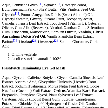
[1]
[1]
Aqua, Pentylene Glycol
, Squalen
, Cetearylalcohol,
Butyrospermum Parkii (Shea) Butter, Vitis Vinifera Seed Oil,
[1]
Glycerin
, Prunus Amygdalus Dulcis (Sweet Almond) Oil,
Glyceryl Stearate, Glyceryl Stearat Citrat, Tocopherylacetat,
Camelia Sinensis Leaf Extract, Tocopherol (Vitamin E), Cetearyl
Olivate, Cera Alba (Beeswax), Alcohol, Xanthan Gum, Sclerotium
Gum, Tribehenin, Maltodextrin, Sorbitan Olivate,
Vanillin
,
Citrus
Aurantium Dulcis Peel Oil
, Vanilla Planifolia Bean Extract,
[2]
[2]
[2]
Parfum
,
Linalool
,
Limonene
, Sodium Gluconate, Citric
Acid
Origine vegetale
da oli essenziali naturali al 100%
FlashPatch Illuminating Eye Gel Mask
Aqua, Glycerin, Caffeine, Butylene Glycol, Camelia Sinensis Leaf
Extract, Ascorbic Acid, Glycyrrhiza Uralensis (Licorice) Root
Extract, Sodium Hyaluronate, Morus Nigra Fruit Extract, Cocos
Nucifera (Coconut) Fruit Extract,
Cedrus Atlantica Bark Extract
,
Propandiol, Pentylene Glycol, Pinus Sylvestris Leaf Extract,
Ceratonia Siliqua (Locust Bean) Gum, Sucrose, Carrageenan,
Potassium Chloride, Peg-60 Hydrogenated Castor Oil, Xanthan
Gum, Ethyl Hexanediol, 1.2-Hexanediol, Allantoin, Chlorphenesin,