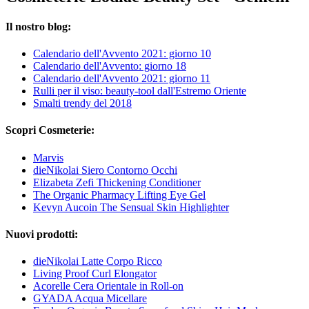
Il nostro blog:
Calendario dell'Avvento 2021: giorno 10
Calendario dell'Avvento: giorno 18
Calendario dell'Avvento 2021: giorno 11
Rulli per il viso: beauty-tool dall'Estremo Oriente
Smalti trendy del 2018
Scopri Cosmeterie:
Marvis
dieNikolai Siero Contorno Occhi
Elizabeta Zefi Thickening Conditioner
The Organic Pharmacy Lifting Eye Gel
Kevyn Aucoin The Sensual Skin Highlighter
Nuovi prodotti:
dieNikolai Latte Corpo Ricco
Living Proof Curl Elongator
Acorelle Cera Orientale in Roll-on
GYADA Acqua Micellare