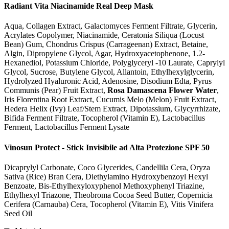
Radiant Vita Niacinamide Real Deep Mask
Aqua, Collagen Extract, Galactomyces Ferment Filtrate, Glycerin,
Acrylates Copolymer, Niacinamide, Ceratonia Siliqua (Locust
Bean) Gum, Chondrus Crispus (Carrageenan) Extract, Betaine,
Algin, Dipropylene Glycol, Agar, Hydroxyacetophenone, 1.2-
Hexanediol, Potassium Chloride, Polyglyceryl -10 Laurate, Caprylyl
Glycol, Sucrose, Butylene Glycol, Allantoin, Ethylhexylglycerin,
Hydrolyzed Hyaluronic Acid, Adenosine, Disodium Edta, Pyrus
Communis (Pear) Fruit Extract,
Rosa Damascena Flower Water
,
Iris Florentina Root Extract, Cucumis Melo (Melon) Fruit Extract,
Hedera Helix (Ivy) Leaf/Stem Extract, Dipotassium, Glycyrrhizate,
Bifida Ferment Filtrate, Tocopherol (Vitamin E), Lactobacillus
Ferment, Lactobacillus Ferment Lysate
Vinosun Protect - Stick Invisibile ad Alta Protezione SPF 50
Dicaprylyl Carbonate, Coco Glycerides, Candellila Cera, Oryza
Sativa (Rice) Bran Cera, Diethylamino Hydroxybenzoyl Hexyl
Benzoate, Bis-Ethylhexyloxyphenol Methoxyphenyl Triazine,
Ethylhexyl Triazone, Theobroma Cocoa Seed Butter, Copernicia
Cerifera (Carnauba) Cera, Tocopherol (Vitamin E), Vitis Vinifera
Seed Oil