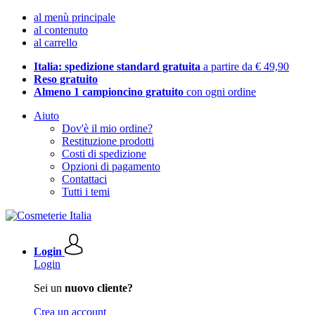
al menù principale
al contenuto
al carrello
Italia: spedizione standard gratuita
a partire da € 49,90
Reso gratuito
Almeno 1 campioncino gratuito
con ogni ordine
Aiuto
Dov'è il mio ordine?
Restituzione prodotti
Costi di spedizione
Opzioni di pagamento
Contattaci
Tutti i temi
Login
Login
Sei un
nuovo cliente?
Crea un account