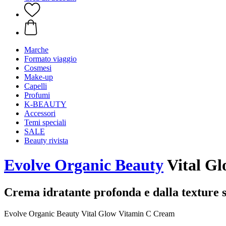
Marche
Formato viaggio
Cosmesi
Make-up
Capelli
Profumi
K-BEAUTY
Accessori
Temi speciali
SALE
Beauty rivista
Evolve Organic Beauty
Vital Gl
Crema idratante profonda e dalla texture 
Evolve Organic Beauty Vital Glow Vitamin C Cream