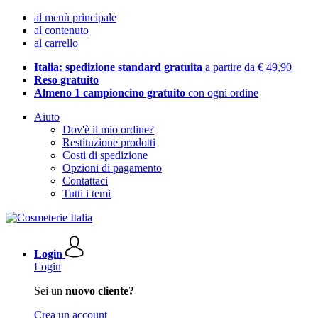
al menù principale
al contenuto
al carrello
Italia: spedizione standard gratuita
a partire da € 49,90
Reso gratuito
Almeno 1 campioncino gratuito
con ogni ordine
Aiuto
Dov'è il mio ordine?
Restituzione prodotti
Costi di spedizione
Opzioni di pagamento
Contattaci
Tutti i temi
Login
Login
Sei un
nuovo cliente?
Crea un account