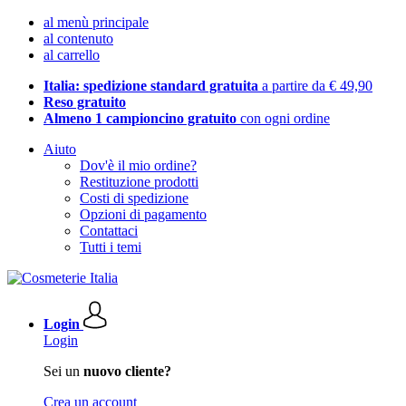
al menù principale
al contenuto
al carrello
Italia: spedizione standard gratuita
a partire da € 49,90
Reso gratuito
Almeno 1 campioncino gratuito
con ogni ordine
Aiuto
Dov'è il mio ordine?
Restituzione prodotti
Costi di spedizione
Opzioni di pagamento
Contattaci
Tutti i temi
Login
Login
Sei un
nuovo cliente?
Crea un account