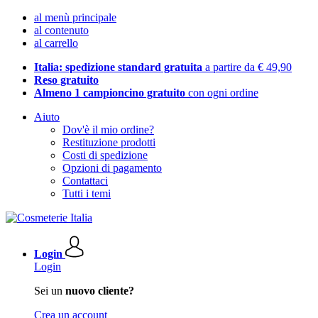
al menù principale
al contenuto
al carrello
Italia: spedizione standard gratuita
a partire da € 49,90
Reso gratuito
Almeno 1 campioncino gratuito
con ogni ordine
Aiuto
Dov'è il mio ordine?
Restituzione prodotti
Costi di spedizione
Opzioni di pagamento
Contattaci
Tutti i temi
Login
Login
Sei un
nuovo cliente?
Crea un account