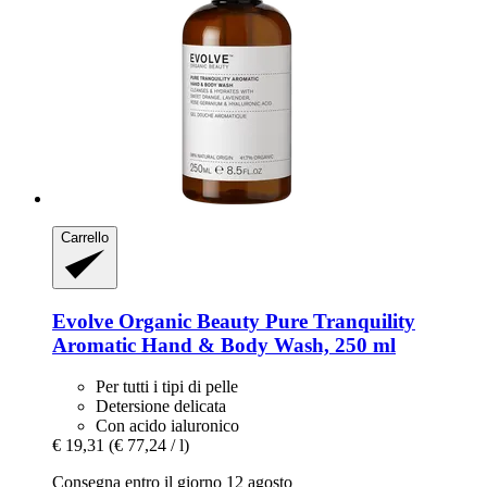
Carrello
Evolve Organic Beauty
Pure Tranquility
Aromatic Hand & Body Wash, 250 ml
Per tutti i tipi di pelle
Detersione delicata
Con acido ialuronico
€ 19,31
(€ 77,24 / l)
Consegna entro il giorno 12 agosto