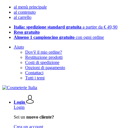
al menù principale
al contenuto
al carrello
Italia: spedizione standard gratuita
a partire da € 49,90
Reso gratuito
Almeno 1 campioncino gratuito
con ogni ordine
Aiuto
Dov'è il mio ordine?
Restituzione prodotti
Costi di spedizione
Opzioni di pagamento
Contattaci
Tutti i temi
Login
Login
Sei un
nuovo cliente?
Crea un account