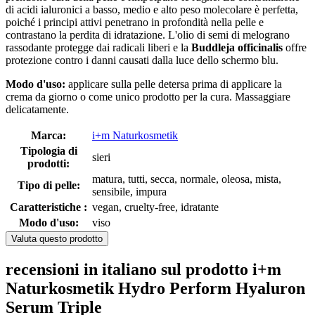
di acidi ialuronici a basso, medio e alto peso molecolare è perfetta,
poiché i principi attivi penetrano in profondità nella pelle e
contrastano la perdita di idratazione. L'olio di semi di melograno
rassodante protegge dai radicali liberi e la
Buddleja officinalis
offre
protezione contro i danni causati dalla luce dello schermo blu.
Modo d'uso:
applicare sulla pelle detersa prima di applicare la
crema da giorno o come unico prodotto per la cura. Massaggiare
delicatamente.
Marca:
i+m Naturkosmetik
Tipologia di
sieri
prodotti:
matura, tutti, secca, normale, oleosa, mista,
Tipo di pelle:
sensibile, impura
Caratteristiche :
vegan, cruelty-free, idratante
Modo d'uso:
viso
Valuta questo prodotto
recensioni in italiano sul prodotto i+m
Naturkosmetik Hydro Perform Hyaluron
Serum Triple