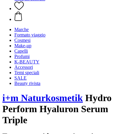
Marche
Formato viaggio
Cosmesi
Make-up
Capelli
Profumi
K-BEAUTY
Accessori
Temi speciali
SALE
Beauty rivista
i+m Naturkosmetik
Hydro
Perform Hyaluron Serum
Triple