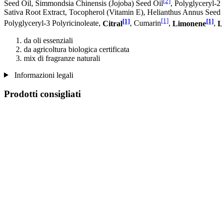
[2]
Seed Oil, Simmondsia Chinensis (Jojoba) Seed Oil
, Polyglyceryl-2
Sativa Root Extract, Tocopherol (Vitamin E), Helianthus Annus Seed 
[1]
[1]
[1]
Polyglyceryl-3 Polyricinoleate,
Citral
, Cumarin
,
Limonene
,
L
da oli essenziali
da agricoltura biologica certificata
mix di fragranze naturali
Informazioni legali
Prodotti consigliati