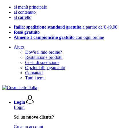
al menù principale
al contenuto
al carrello
Italia: spedizione standard gratuita
a partire da € 49,90
Reso gratuito
Almeno 1 campioncino gratuito
con ogni ordine
Aiuto
Dov'è il mio ordine?
Restituzione prodotti
Costi di spedizione
Opzioni di pagamento
Contattaci
Tutti i temi
Login
Login
Sei un
nuovo cliente?
Crea un account