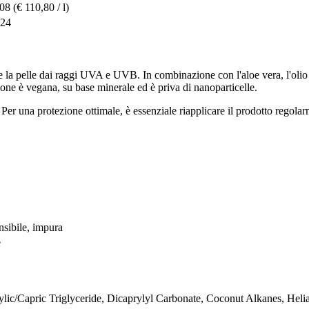
,08
(€ 110,80 / l)
,24
la pelle dai raggi UVA e UVB. In combinazione con l'aloe vera, l'olio di 
ione è vegana, su base minerale ed è priva di nanoparticelle.
Per una protezione ottimale, è essenziale riapplicare il prodotto regolar
ensibile, impura
e
ylic/Capric Triglyceride, Dicaprylyl Carbonate, Coconut Alkanes, Hel