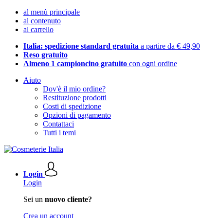
al menù principale
al contenuto
al carrello
Italia: spedizione standard gratuita
a partire da € 49,90
Reso gratuito
Almeno 1 campioncino gratuito
con ogni ordine
Aiuto
Dov'è il mio ordine?
Restituzione prodotti
Costi di spedizione
Opzioni di pagamento
Contattaci
Tutti i temi
Login
Login
Sei un
nuovo cliente?
Crea un account