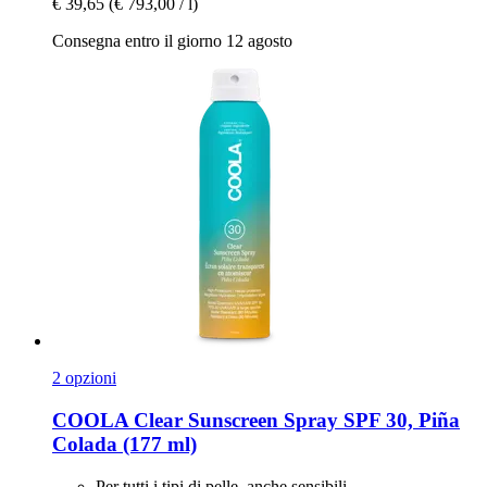
€ 39,65
(€ 793,00 / l)
Consegna entro il giorno 12 agosto
2 opzioni
COOLA
Clear Sunscreen Spray SPF 30, Piña
Colada (177 ml)
Per tutti i tipi di pelle, anche sensibili