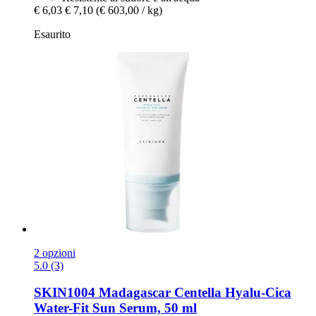
€ 6,03
€ 7,10
(€ 603,00 / kg)
Esaurito
2 opzioni
5.0 (3)
SKIN1004
Madagascar Centella Hyalu-​Cica
Water-​Fit Sun Serum, 50 ml