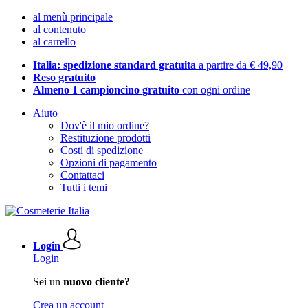
al menù principale
al contenuto
al carrello
Italia: spedizione standard gratuita
a partire da € 49,90
Reso gratuito
Almeno 1 campioncino gratuito
con ogni ordine
Aiuto
Dov'è il mio ordine?
Restituzione prodotti
Costi di spedizione
Opzioni di pagamento
Contattaci
Tutti i temi
Login
Login
Sei un
nuovo cliente?
Crea un account