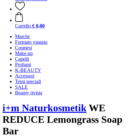
Carrello
€ 0,00
Marche
Formato viaggio
Cosmesi
Make-up
Capelli
Profumi
K-BEAUTY
Accessori
Temi speciali
SALE
Beauty rivista
i+m Naturkosmetik
WE
REDUCE Lemongrass Soap
Bar