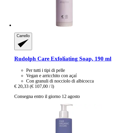
Carrello
Rudolph Care
Exfoliating Soap, 190 ml
Per tutti i tipi di pelle
Vegan e arricchito con açaí
Con granuli di nocciolo di albicocca
€ 20,33
(€ 107,00 / l)
Consegna entro il giorno 12 agosto