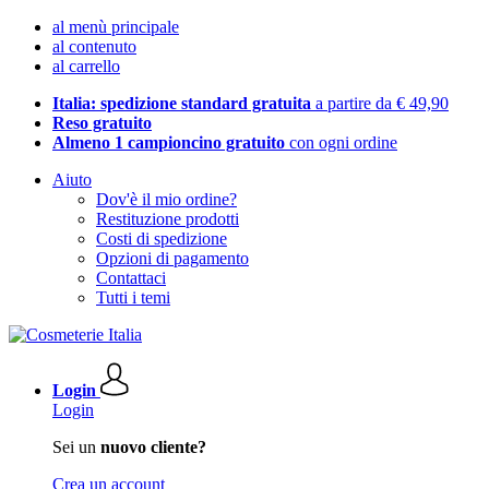
al menù principale
al contenuto
al carrello
Italia: spedizione standard gratuita
a partire da € 49,90
Reso gratuito
Almeno 1 campioncino gratuito
con ogni ordine
Aiuto
Dov'è il mio ordine?
Restituzione prodotti
Costi di spedizione
Opzioni di pagamento
Contattaci
Tutti i temi
Login
Login
Sei un
nuovo cliente?
Crea un account