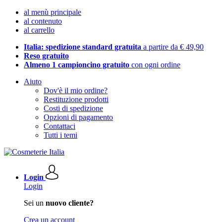
al menù principale
al contenuto
al carrello
Italia: spedizione standard gratuita
a partire da € 49,90
Reso gratuito
Almeno 1 campioncino gratuito
con ogni ordine
Aiuto
Dov'è il mio ordine?
Restituzione prodotti
Costi di spedizione
Opzioni di pagamento
Contattaci
Tutti i temi
Login
Login
Sei un
nuovo cliente?
Crea un account