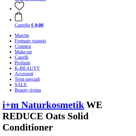
Carrello
€ 0,00
Marche
Formato viaggio
Cosmesi
Make-up
Capelli
Profumi
K-BEAUTY
Accessori
Temi speciali
SALE
Beauty rivista
i+m Naturkosmetik
WE
REDUCE Oats Solid
Conditioner