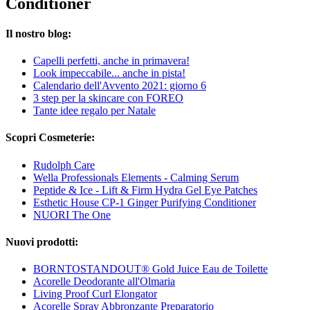
Conditioner
Il nostro blog:
Capelli perfetti, anche in primavera!
Look impeccabile... anche in pista!
Calendario dell'Avvento 2021: giorno 6
3 step per la skincare con FOREO
Tante idee regalo per Natale
Scopri Cosmeterie:
Rudolph Care
Wella Professionals Elements - Calming Serum
Peptide & Ice - Lift & Firm Hydra Gel Eye Patches
Esthetic House CP-1 Ginger Purifying Conditioner
NUORI The One
Nuovi prodotti:
BORNTOSTANDOUT® Gold Juice Eau de Toilette
Acorelle Deodorante all'Olmaria
Living Proof Curl Elongator
Acorelle Spray Abbronzante Preparatorio