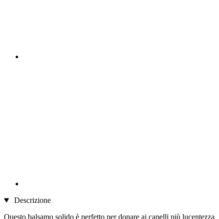
Descrizione
Questo balsamo solido è perfetto per donare ai capelli più lucentezza