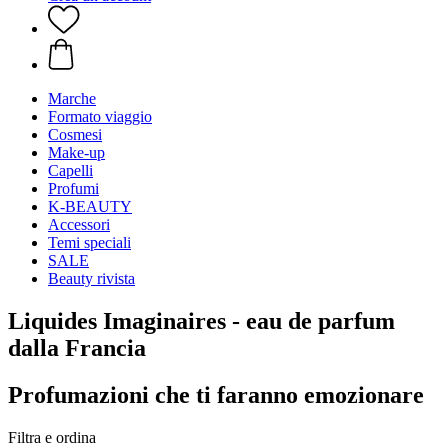
Marche
Formato viaggio
Cosmesi
Make-up
Capelli
Profumi
K-BEAUTY
Accessori
Temi speciali
SALE
Beauty rivista
Liquides Imaginaires - eau de parfum
dalla Francia
Profumazioni che ti faranno emozionare
Filtra e ordina