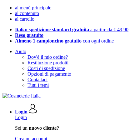
al menù principale
al contenuto
al carrello
Italia: spedizione standard gratuita
a partire da € 49,90
Reso gratuito
Almeno 1 campioncino gratuito
con ogni ordine
Aiuto
Dov'è il mio ordine?
Restituzione prodotti
Costi di spedizione
Opzioni di pagamento
Contattaci
Tutti i temi
Login
Login
Sei un
nuovo cliente?
Crea un account