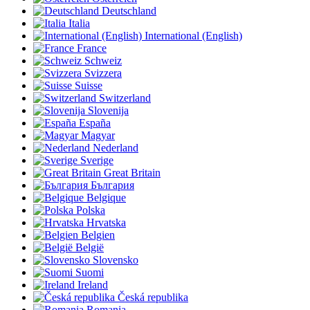
Deutschland
Italia
International (English)
France
Schweiz
Svizzera
Suisse
Switzerland
Slovenija
España
Magyar
Nederland
Sverige
Great Britain
България
Belgique
Polska
Hrvatska
Belgien
België
Slovensko
Suomi
Ireland
Česká republika
Romania