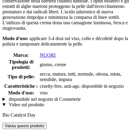
conservazione della barriera cutanea naturale. I lipidi bioattivi e gli
estratti di alghe marroni proteggono la pelle dall'invecchiamento
prematuro e dai radicali liberi. L'acido ialuronico di nuova
generazione rimpolpa e minimizza la comparsa di linee sottili.
L'utilizzo di questa crema dona una carnagione luminosa, fresca e
ringiovanita.
Modo d'uso:
applicare 3-4 dosi sul viso, collo e décolleté dopo la
pulizia e tamponare delicatamente la pelle.
Marca:
NUORI
Tipologia di
giorno, creme
prodotti:
secca, matura, tutti, normale, oleosa, mista,
Tipo di pelle:
sensibile, impura
Caratteristiche :
cruelty-free, anti-age, disponibile in negozio
Modo d'uso:
viso
disponibile nel negozio di Cosmeterie
Video sul prodotto
Bio Catalyst Day
Valuta questo prodotto