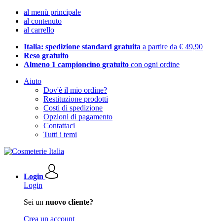
al menù principale
al contenuto
al carrello
Italia: spedizione standard gratuita
a partire da € 49,90
Reso gratuito
Almeno 1 campioncino gratuito
con ogni ordine
Aiuto
Dov'è il mio ordine?
Restituzione prodotti
Costi di spedizione
Opzioni di pagamento
Contattaci
Tutti i temi
Login
Login
Sei un
nuovo cliente?
Crea un account