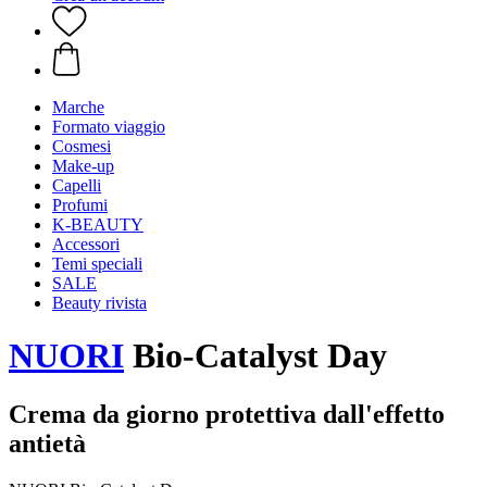
Marche
Formato viaggio
Cosmesi
Make-up
Capelli
Profumi
K-BEAUTY
Accessori
Temi speciali
SALE
Beauty rivista
NUORI
Bio-Catalyst Day
Crema da giorno protettiva dall'effetto
antietà